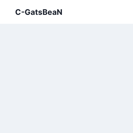
Skip
C-GatsBeaN
to
content