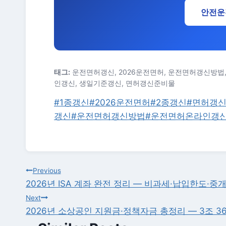
안전운
태그:
운전면허갱신, 2026운전면허, 운전면허갱신방법,
인갱신, 생일기준갱신, 면허갱신준비물
Post
#
1종갱신
#
2026운전면허
#
2종갱신
#
면허갱
Tags:
갱신
#
운전면허갱신방법
#
운전면허온라인갱
글
Previous
2026년 ISA 계좌 완전 정리 — 비과세·납입한도·중
탐
Next
2026년 소상공인 지원금·정책자금 총정리 — 3조 3
색