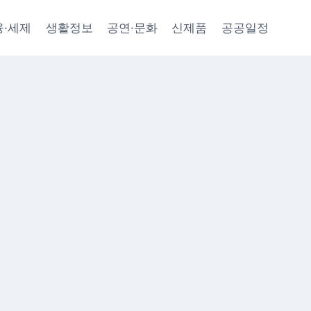
융·세제
생활정보
공연·문화
신제품
공공일정