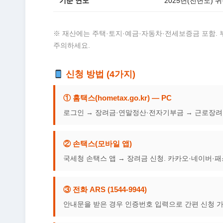
기준 연도
2025년(전년도) 
※ 재산에는 주택·토지·예금·자동차·전세보증금 포함.
주의하세요.
신청 방법 (4가지)
① 홈택스(hometax.go.kr) — PC
로그인 → 장려금·연말정산·전자기부금 → 근로장려
② 손택스(모바일 앱)
국세청 손택스 앱 → 장려금 신청. 카카오·네이버·
③ 전화 ARS (1544-9944)
안내문을 받은 경우 인증번호 입력으로 간편 신청 가능