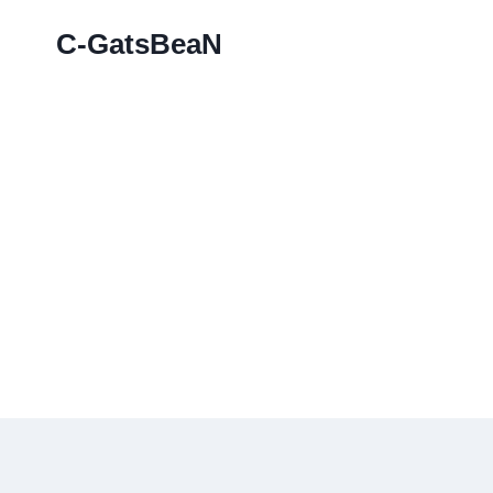
Skip
C-GatsBeaN
to
content