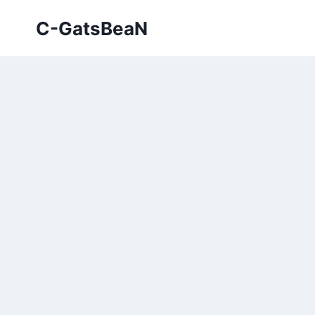
Skip
C-GatsBeaN
to
content