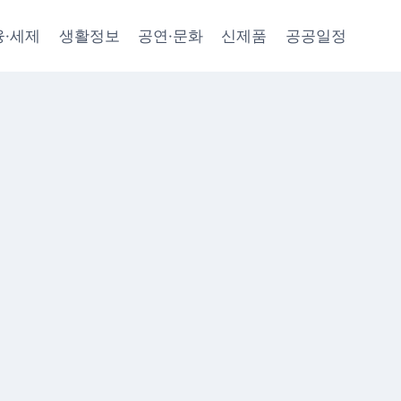
융·세제
생활정보
공연·문화
신제품
공공일정