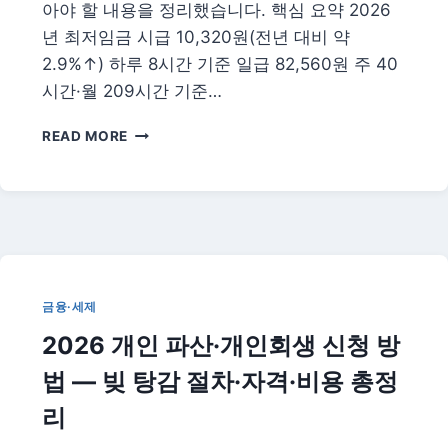
아야 할 내용을 정리했습니다. 핵심 요약 2026
입
년 최저임금 시급 10,320원(전년 대비 약
방
법
2.9%↑) 하루 8시간 기준 일급 82,560원 주 40
시간·월 209시간 기준…
2026
READ MORE
최
저
임
금
총
정
리
|
금융·세제
시
2026 개인 파산·개인회생 신청 방
급
10,320
법 — 빚 탕감 절차·자격·비용 총정
원
·
리
월
급