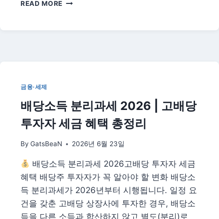
리
2026
READ MORE
신
용
카
드
소
득
공
제
금융·세제
확
배당소득 분리과세 2026 | 고배당
대
총
투자자 세금 혜택 총정리
정
리
By
GatsBeaN
2026년 6월 23일
|
자
배당소득 분리과세 2026고배당 투자자 세금
녀
수
혜택 배당주 투자자가 꼭 알아야 할 변화 배당소
따
득 분리과세가 2026년부터 시행됩니다. 일정 요
라
건을 갖춘 고배당 상장사에 투자한 경우, 배당소
한
득을 다른 소득과 합산하지 않고 별도(분리)로
도