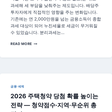
상
과세해 세 부담을 낮춰주는 제도입니다. 배당주
향
투자자에게 직접적인 영향을 주는 변화입니다.
기존에는 연 2,000만원을 넘는 금융소득이 종합
과세 대상이 되어 누진세율로 세금이 무거워질
수 있었습니다. 분리과세는…
배
READ MORE
당
소
득
분
리
과
세
2026
금융·세제
|
2026 주택청약 당첨 확률 높이는
고
배
전략 — 청약점수·지역·무순위 총
당
투