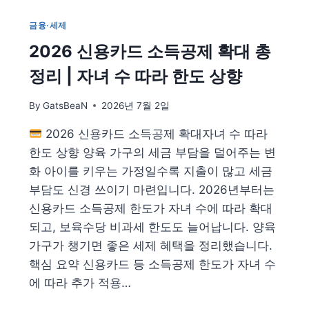
인
회
금융·세제
생
2026 신용카드 소득공제 확대 총
신
청
정리 | 자녀 수 따라 한도 상향
방
법
By
GatsBeaN
2026년 7월 2일
—
빚
2026 신용카드 소득공제 확대자녀 수 따라
탕
감
한도 상향 양육 가구의 세금 부담을 덜어주는 변
절
화 아이를 키우는 가정일수록 지출이 많고 세금
차
부담도 신경 쓰이기 마련입니다. 2026년부터는
·
신용카드 소득공제 한도가 자녀 수에 따라 확대
자
격
되고, 보육수당 비과세 한도도 늘어납니다. 양육
·
가구가 챙기면 좋은 세제 혜택을 정리했습니다.
비
핵심 요약 신용카드 등 소득공제 한도가 자녀 수
용
총
에 따라 추가 적용…
정