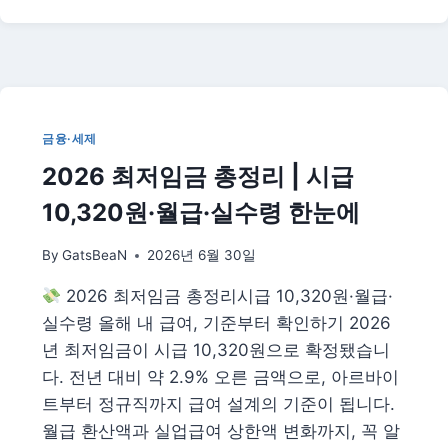
금
리
적
금
추
천
TOP
금융·세제
5
2026 최저임금 총정리 | 시급
—
최
10,320원·월급·실수령 한눈에
고
금
By
GatsBeaN
2026년 6월 30일
리
비
2026 최저임금 총정리시급 10,320원·월급·
교
·
실수령 올해 내 급여, 기준부터 확인하기 2026
우
년 최저임금이 시급 10,320원으로 확정됐습니
대
다. 전년 대비 약 2.9% 오른 금액으로, 아르바이
조
트부터 정규직까지 급여 설계의 기준이 됩니다.
건
·
월급 환산액과 실업급여 상한액 변화까지, 꼭 알
가