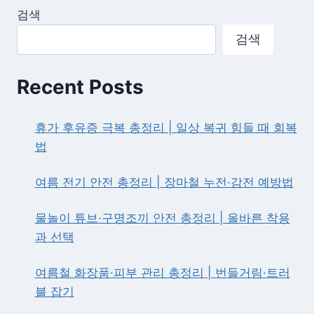
당
검색
첨
확
검색
률
높
이
Recent Posts
는
전
략
휴가 후유증 극복 총정리 | 일상 복귀 힘들 때 회복
—
법
청
약
점
여름 전기 안전 총정리 | 장마철 누전·감전 예방법
수
·
물놀이 튜브·구명조끼 안전 총정리 | 올바른 착용
지
과 선택
역
·
무
여름철 화장품·피부 관리 총정리 | 번들거림·트러
순
블 잡기
위
총