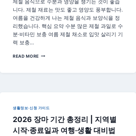
제철 음식으로 수분과 영양을 챙기는 것이 좋습
니다. 제철 재료는 맛도 좋고 영양도 풍부합니다.
여름을 건강하게 나는 제철 음식과 보양식을 정
리했습니다. 핵심 요약 수분 많은 제철 과일로 수
분·비타민 보충 여름 제철 채소로 입맛 살리기 기
력 보충…
여
READ MORE
름
제
철
음
식
·
보
양
생활정보·신청 가이드
식
2026 장마 기간 총정리 | 지역별
총
정
시작·종료일과 여행·생활 대비법
리