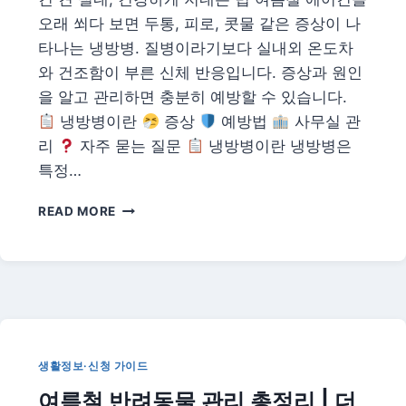
사
이
오래 쐬다 보면 두통, 피로, 콧물 같은 증상이 나
트
타나는 냉방병. 질병이라기보다 실내외 온도차
·
와 건조함이 부른 신체 반응입니다. 증상과 원인
얼
을 알고 관리하면 충분히 예방할 수 있습니다.
리
버
냉방병이란
증상
예방법
사무실 관
드
리
자주 묻는 질문
냉방병이란 냉방병은
전
특정…
략
냉
READ MORE
방
병
예
방
총
정
리
|
생활정보·신청 가이드
증
여름철 반려동물 관리 총정리 | 더
상