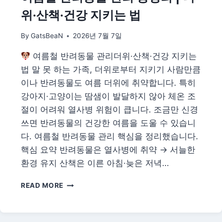
·
위·산책·건강 지키는 법
원
인
By
GatsBeaN
2026년 7월 7일
과
사
여름철 반려동물 관리더위·산책·건강 지키는
무
실
법 말 못 하는 가족, 더위로부터 지키기 사람만큼
·
이나 반려동물도 여름 더위에 취약합니다. 특히
집
강아지·고양이는 땀샘이 발달하지 않아 체온 조
에
절이 어려워 열사병 위험이 큽니다. 조금만 신경
서
관
쓰면 반려동물의 건강한 여름을 도울 수 있습니
리
다. 여름철 반려동물 관리 핵심을 정리했습니다.
하
핵심 요약 반려동물은 열사병에 취약 → 서늘한
는
법
환경 유지 산책은 이른 아침·늦은 저녁…
(2026)
여
READ MORE
름
철
반