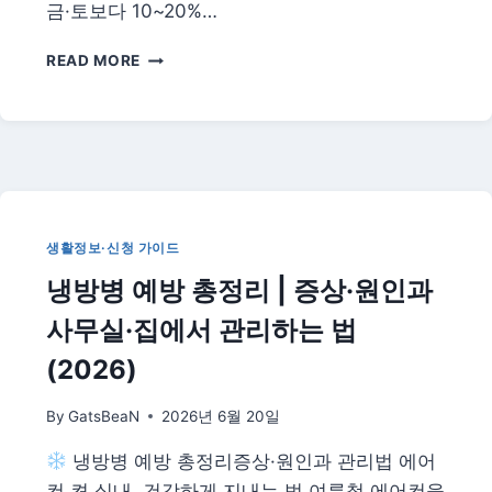
금·토보다 10~20%…
2026
READ MORE
여
름
항
공
권
최
저
가
생활정보·신청 가이드
예
냉방병 예방 총정리 | 증상·원인과
매
꿀
사무실·집에서 관리하는 법
팁
—
(2026)
시
기
By
GatsBeaN
2026년 6월 20일
·
비
냉방병 예방 총정리증상·원인과 관리법 에어
교
컨 켠 실내, 건강하게 지내는 법 여름철 에어컨을