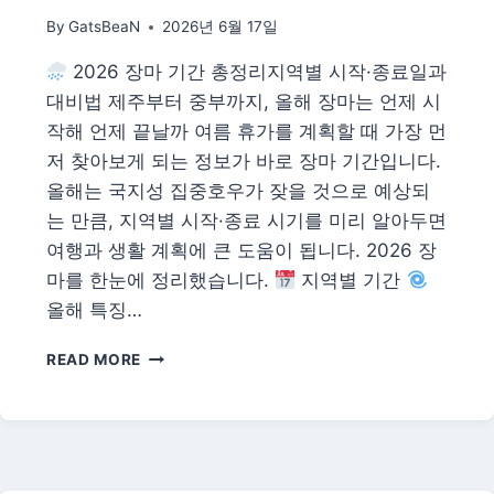
|
By
GatsBeaN
2026년 6월 17일
더
위
2026 장마 기간 총정리지역별 시작·종료일과
이
기
대비법 제주부터 중부까지, 올해 장마는 언제 시
는
작해 언제 끝날까 여름 휴가를 계획할 때 가장 먼
먹
저 찾아보게 되는 정보가 바로 장마 기간입니다.
거
올해는 국지성 집중호우가 잦을 것으로 예상되
리
는 만큼, 지역별 시작·종료 시기를 미리 알아두면
여행과 생활 계획에 큰 도움이 됩니다. 2026 장
마를 한눈에 정리했습니다.
지역별 기간
올해 특징…
2026
READ MORE
장
마
기
간
총
정