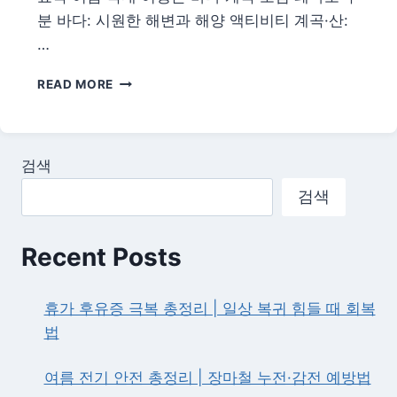
분 바다: 시원한 해변과 해양 액티비티 계곡·산:
…
여
READ MORE
름
휴
가
국
검색
내
여
검색
행
지
추
Recent Posts
천
총
정
휴가 후유증 극복 총정리 | 일상 복귀 힘들 때 회복
리
법
|
바
여름 전기 안전 총정리 | 장마철 누전·감전 예방법
다
·