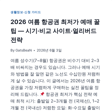
리
|
생활정보·신청 가이드
지
2026 여름 항공권 최저가 예매 꿀
역
별
팁 — 시기·비교 사이트·얼리버드
시
작
전략
·
종
By
GatsBeaN
2026년 6월 3일
료
일
여름 성수기(7~8월) 항공권은 비수기 대비 2~3
과
배 비싸지는 경우도 있습니다. 그러나 예매 시기
여
행
와 방법을 잘 알면 같은 노선도 수십만원 저렴하
·
게 살 수 있습니다. 이 글에서는 2026년 여름 항
생
공권을 가장 저렴하게 구매하는 실전 꿀팁을 정
활
리해 드립니다.
항공권 최저가 핵심 전략 예
대
비
매 최적 시기: 출발일 2~3개월 전 (국제선), 1~2
법
개월 전 (국내선) 저렴한 요일: 화·수요일 출발이