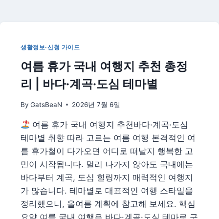
려
동
물
관
리
생활정보·신청 가이드
총
여름 휴가 국내 여행지 추천 총정
정
리
리 | 바다·계곡·도심 테마별
|
더
By
GatsBeaN
2026년 7월 6일
위
·
여름 휴가 국내 여행지 추천바다·계곡·도심
산
책
테마별 취향 따라 고르는 여름 여행 본격적인 여
·
름 휴가철이 다가오면 어디로 떠날지 행복한 고
건
민이 시작됩니다. 멀리 나가지 않아도 국내에는
강
바다부터 계곡, 도심 힐링까지 매력적인 여행지
지
키
가 많습니다. 테마별로 대표적인 여행 스타일을
는
정리했으니, 올여름 계획에 참고해 보세요. 핵심
법
요약 여름 국내 여행은 바다·계곡·도심 테마로 구