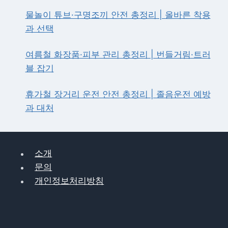
계
물놀이 튜브·구명조끼 안전 총정리 | 올바른 착용
곡
과 선택
·
도
심
여름철 화장품·피부 관리 총정리 | 번들거림·트러
테
블 잡기
마
별
휴가철 장거리 운전 안전 총정리 | 졸음운전 예방
과 대처
소개
문의
개인정보처리방침