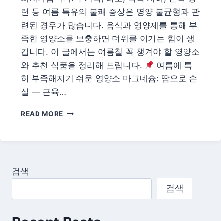
청
련 등 여름 특유의 불쾌 증상은 영양 불균형과 관
·
련된 경우가 많습니다. 음식과 영양제를 통해 부
수
족한 영양소를 보충하면 더위를 이기는 힘이 생
수
깁니다. 이 글에서는 여름철 꼭 챙겨야 할 영양소
료
·
와 추천 식품을 정리해 드립니다.
여름에 특
준
히 부족해지기 쉬운 영양소 마그네슘: 땀으로 손
비
실 — 근육…
물
·
2026
소
READ MORE
여
요
름
기
건
간
강
식
검색
품
·
검색
영
양
제