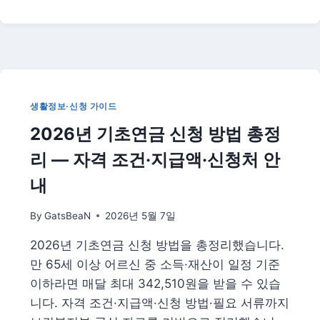
총
성
정
물
리
워
터
마
크
표
생활정보·신청 가이드
시
2026년 기초연금 신청 방법 총정
의
무
리 — 자격 조건·지급액·신청처 안
2026
|
내
무
엇
By
GatsBeaN
2026년 5월 7일
을
표
2026년 기초연금 신청 방법을 총정리했습니다.
시
만 65세 이상 어르신 중 소득·재산이 일정 기준
해
야
이하라면 매달 최대 342,510원을 받을 수 있습
하
니다. 자격 조건·지급액·신청 방법·필요 서류까지
나