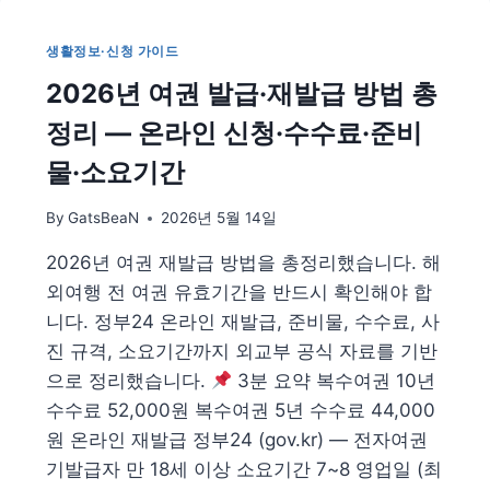
용
금
생활정보·신청 가이드
지
2026년 여권 발급·재발급 방법 총
총
정
정리 — 온라인 신청·수수료·준비
리
|
물·소요기간
학
교
By
GatsBeaN
2026년 5월 14일
휴
대
2026년 여권 재발급 방법을 총정리했습니다. 해
폰
외여행 전 여권 유효기간을 반드시 확인해야 합
규
정
니다. 정부24 온라인 재발급, 준비물, 수수료, 사
어
진 규격, 소요기간까지 외교부 공식 자료를 기반
떻
으로 정리했습니다.
3분 요약 복수여권 10년
게
수수료 52,000원 복수여권 5년 수수료 44,000
바
뀌
원 온라인 재발급 정부24 (gov.kr) — 전자여권
나
기발급자 만 18세 이상 소요기간 7~8 영업일 (최