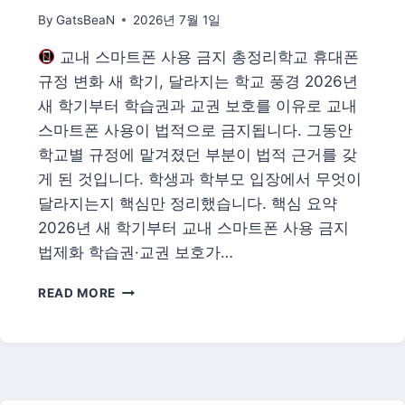
—
By
GatsBeaN
2026년 7월 1일
자
격
교내 스마트폰 사용 금지 총정리학교 휴대폰
조
건
규정 변화 새 학기, 달라지는 학교 풍경 2026년
·
새 학기부터 학습권과 교권 보호를 이유로 교내
지
스마트폰 사용이 법적으로 금지됩니다. 그동안
급
학교별 규정에 맡겨졌던 부분이 법적 근거를 갖
액
·
게 된 것입니다. 학생과 학부모 입장에서 무엇이
신
달라지는지 핵심만 정리했습니다. 핵심 요약
청
2026년 새 학기부터 교내 스마트폰 사용 금지
처
안
법제화 학습권·교권 보호가…
내
교
READ MORE
내
스
마
트
폰
사