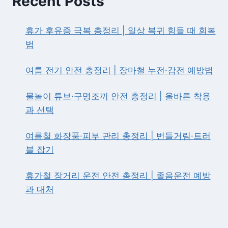
Recent Posts
추
천
—
휴가 후유증 극복 총정리 | 일상 복귀 힘들 때 회복
더
법
위
이
기
여름 전기 안전 총정리 | 장마철 누전·감전 예방법
는
필
물놀이 튜브·구명조끼 안전 총정리 | 올바른 착용
수
과 선택
영
양
소
여름철 화장품·피부 관리 총정리 | 번들거림·트러
총
블 잡기
정
리
휴가철 장거리 운전 안전 총정리 | 졸음운전 예방
과 대처