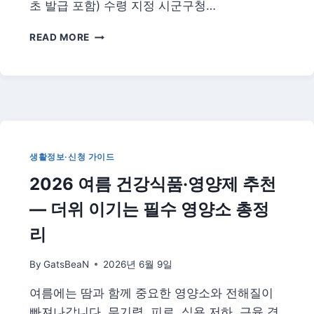
초 발급 포함) 수령 지정 시군구청…
2026
READ MORE
년
여
권
발
급
·
재
발
생활정보·신청 가이드
급
2026 여름 건강식품·영양제 추천
방
법
— 더위 이기는 필수 영양소 총정
총
정
리
리
—
By
GatsBeaN
2026년 6월 9일
온
라
여름에는 땀과 함께 중요한 영양소와 전해질이
인
빠져나갑니다. 무기력, 피로, 식욕 저하, 근육 경
신