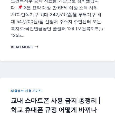
보건복지부 공식 자료를 기반으로 정리했습니
다.
3분 요약 대상 만 65세 이상 소득 하위
70% 단독가구 최대 342,510원/월 부부가구 최
대 547,200원/월 신청처 주소지 주민센터 또는
복지로·국민연금공단 콜센터 129 (보건복지부) /
1355…
2026
READ MORE
년
기
초
연
금
신
청
방
생활정보·신청 가이드
법
교내 스마트폰 사용 금지 총정리 |
총
정
학교 휴대폰 규정 어떻게 바뀌나
리