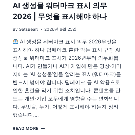
AI 생성물 워터마크 표시 의무
자
확
2026 | 무엇을 표시해야 하나
인
방
By
GatsBeaN
2026년 6월 25일
법
—
AI 생성물 워터마크 표시 의무 2026무엇을
짝
수
표시해야 하나 딥페이크 혼란 막는 표시 규정 AI
년
생성물 워터마크 표시가 2026년부터 의무화됩
도
니다. AI가 만들거나 AI가 개입해 만든 영상·이미
출
지에는 ‘AI 생성물’임을 알리는 표시(워터마크)를
생
자
반드시 넣어야 합니다. 딥페이크 등 AI 악용으로
·6
인한 혼란을 막기 위한 조치입니다. 콘텐츠를 만
대
드는 개인·기업 모두에게 영향을 주는 변화입니
암
검
다. 무엇을, 누가, 어떻게 표시해야 하는지 정리
진
했습니다….
·
예
AI
READ MORE
약
생