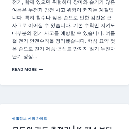
·
전기, 함께 있으면 위험하다 장마와 습기가 많은
계
여름은 누전과 감전 사고 위험이 커지는 계절입
곡
니다. 특히 침수나 젖은 손으로 인한 감전은 큰
·
사고로 이어질 수 있습니다. 기본 수칙만 지켜도
도
심
대부분의 전기 사고를 예방할 수 있습니다. 여름
테
철 전기 안전수칙을 정리했습니다. 핵심 요약 젖
마
은 손으로 전기 제품·콘센트 만지지 않기 누전차
별
단기 정상…
여
READ MORE
름
전
기
안
전
총
정
리
생활정보·신청 가이드
|
장