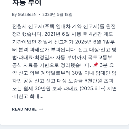
자동 부여
검
진
By
GatsBeaN
2026년 5월 18일
완
벽
전월세 신고제(주택 임대차 계약 신고제)를 완전
가
정리했습니다. 2021년 6월 시행 후 4년간 계도
이
드
기간이었던 전월세 신고제가 2025년 6월 1일부
터 본격 과태료가 부과됩니다. 신고 대상·신고 방
법·과태료·확정일자 자동 부여까지 국토교통부
공식 자료를 기반으로 정리했습니다.
3분 요
약 신고 의무 계약일로부터 30일 이내 임대인·임
차인 공동 신고 신고 대상 보증금 6천만원 초과
또는 월세 30만원 초과 과태료 (2025.6.1~) 지연
·미신고 최대…
전
READ MORE
월
세
신