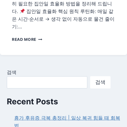
히 필요한 집안일 효율화 방법을 정리해 드립니
드
다.
집안일 효율화 핵심 원칙 루틴화: 매일 같
은 시간·순서로 → 생각 없이 자동으로 물건 줄이
기:…
2026
READ MORE
여
름
집
안
일
검색
효
율
검색
화
—
청
Recent Posts
소
·
정
휴가 후유증 극복 총정리 | 일상 복귀 힘들 때 회복
리
법