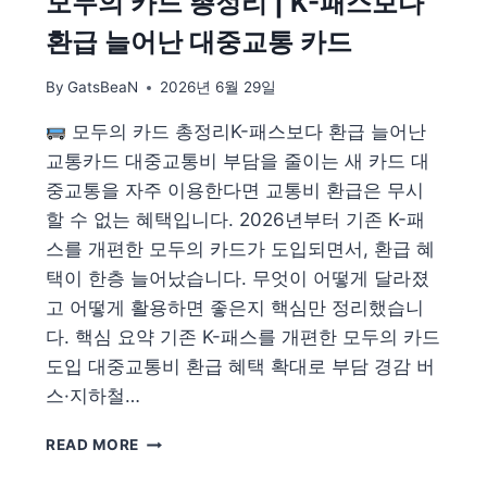
모두의 카드 총정리 | K-패스보다
마
환급 늘어난 대중교통 카드
철
누
By
GatsBeaN
2026년 6월 29일
전
·
모두의 카드 총정리K-패스보다 환급 늘어난
감
전
교통카드 대중교통비 부담을 줄이는 새 카드 대
예
중교통을 자주 이용한다면 교통비 환급은 무시
방
할 수 없는 혜택입니다. 2026년부터 기존 K-패
법
스를 개편한 모두의 카드가 도입되면서, 환급 혜
택이 한층 늘어났습니다. 무엇이 어떻게 달라졌
고 어떻게 활용하면 좋은지 핵심만 정리했습니
다. 핵심 요약 기존 K-패스를 개편한 모두의 카드
도입 대중교통비 환급 혜택 확대로 부담 경감 버
스·지하철…
모
READ MORE
두
의