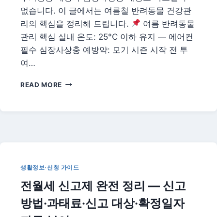
없습니다. 이 글에서는 여름철 반려동물 건강관
리의 핵심을 정리해 드립니다.
여름 반려동물
관리 핵심 실내 온도: 25°C 이하 유지 — 에어컨
필수 심장사상충 예방약: 모기 시즌 시작 전 투
여…
2026
READ MORE
반
려
동
물
여
름
건
강
생활정보·신청 가이드
관
전월세 신고제 완전 정리 — 신고
리
·
방법·과태료·신고 대상·확정일자
건
강