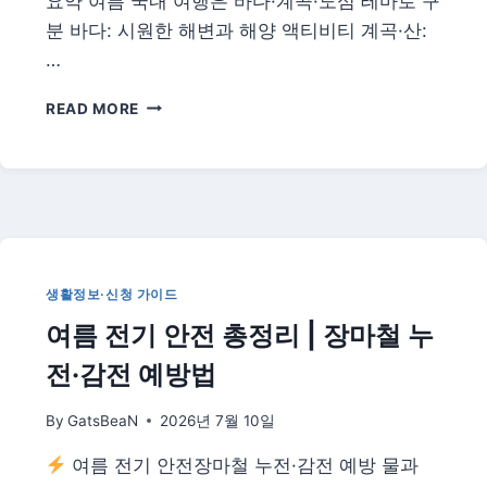
요약 여름 국내 여행은 바다·계곡·도심 테마로 구
확
정
분 바다: 시원한 해변과 해양 액티비티 계곡·산:
일
…
자
자
여
READ MORE
동
름
부
휴
여
가
국
내
여
행
지
생활정보·신청 가이드
추
여름 전기 안전 총정리 | 장마철 누
천
총
전·감전 예방법
정
리
By
GatsBeaN
2026년 7월 10일
|
바
여름 전기 안전장마철 누전·감전 예방 물과
다