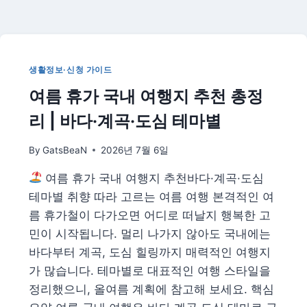
고
제
완
전
정
생활정보·신청 가이드
리
여름 휴가 국내 여행지 추천 총정
—
신
리 | 바다·계곡·도심 테마별
고
방
By
GatsBeaN
2026년 7월 6일
법
·
여름 휴가 국내 여행지 추천바다·계곡·도심
과
태
테마별 취향 따라 고르는 여름 여행 본격적인 여
료
름 휴가철이 다가오면 어디로 떠날지 행복한 고
·
민이 시작됩니다. 멀리 나가지 않아도 국내에는
신
바다부터 계곡, 도심 힐링까지 매력적인 여행지
고
대
가 많습니다. 테마별로 대표적인 여행 스타일을
상
정리했으니, 올여름 계획에 참고해 보세요. 핵심
·