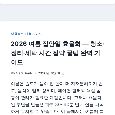
카
드
총
정
리
|
생활정보·신청 가이드
K-
2026 여름 집안일 효율화 — 청소·
패
스
정리·세탁 시간 절약 꿀팁 완벽 가
보
다
이드
환
급
By
GatsBeaN
2026년 6월 10일
늘
어
여름은 습도가 높아 집 안이 더 지저분해지기 쉽
난
고, 음식이 빨리 상하며, 에어컨 필터와 욕실 곰
대
중
팡이 관리가 필요한 계절입니다. 그러나 효율적
교
인 루틴을 만들면 하루 30~60분 만에 집을 쾌적
통
하게 유지할 수 있습니다. 이 글에서는 여름에 특
카