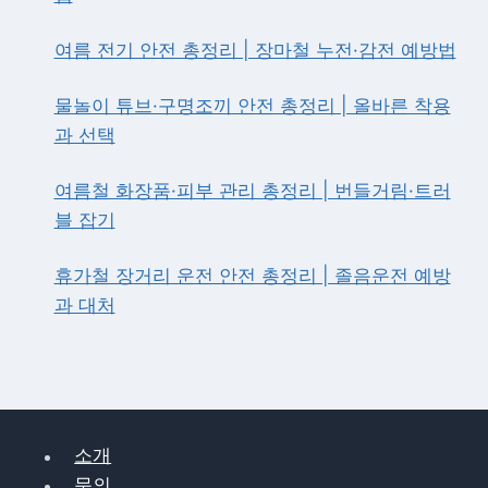
·
세
탁
여름 전기 안전 총정리 | 장마철 누전·감전 예방법
시
간
물놀이 튜브·구명조끼 안전 총정리 | 올바른 착용
절
과 선택
약
꿀
팁
여름철 화장품·피부 관리 총정리 | 번들거림·트러
완
블 잡기
벽
가
휴가철 장거리 운전 안전 총정리 | 졸음운전 예방
이
드
과 대처
소개
문의