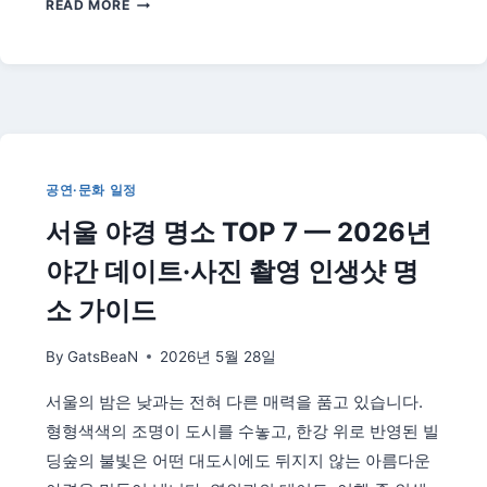
READ MORE
년
전
국
장
미
축
제
총
공연·문화 일정
정
서울 야경 명소 TOP 7 — 2026년
리
—
야간 데이트·사진 촬영 인생샷 명
중
랑
소 가이드
·
삼
By
GatsBeaN
2026년 5월 28일
척
·
서울의 밤은 낮과는 전혀 다른 매력을 품고 있습니다.
울
형형색색의 조명이 도시를 수놓고, 한강 위로 반영된 빌
산
·
딩숲의 불빛은 어떤 대도시에도 뒤지지 않는 아름다운
곡