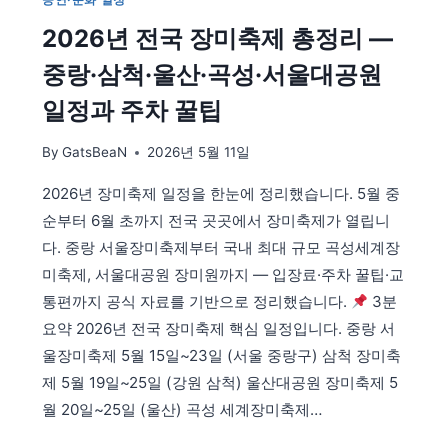
천
2026년 전국 장미축제 총정리 —
|
장
중랑·삼척·울산·곡성·서울대공원
마
·
일정과 주차 꿀팁
폭
염
By
GatsBeaN
2026년 5월 11일
피
하
2026년 장미축제 일정을 한눈에 정리했습니다. 5월 중
는
순부터 6월 초까지 전국 곳곳에서 장미축제가 열립니
휴
가
다. 중랑 서울장미축제부터 국내 최대 규모 곡성세계장
코
미축제, 서울대공원 장미원까지 — 입장료·주차 꿀팁·교
스
통편까지 공식 자료를 기반으로 정리했습니다.
3분
총
요약 2026년 전국 장미축제 핵심 일정입니다. 중랑 서
정
리
울장미축제 5월 15일~23일 (서울 중랑구) 삼척 장미축
제 5월 19일~25일 (강원 삼척) 울산대공원 장미축제 5
월 20일~25일 (울산) 곡성 세계장미축제…
2026