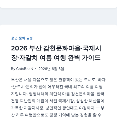
벌
울
·
전
국
여
름
전
공연·문화 일정
시
2026 부산 감천문화마을·국제시
회
추
장·자갈치 여름 여행 완벽 가이드
천
TOP
By
GatsBeaN
2026년 6월 6일
5
—
부산은 서울 다음으로 많은 관광객이 찾는 도시로, 바다
미
술
·산·도시·문화가 한데 어우러진 국내 최고의 여름 여행
관
지입니다. 형형색색의 계단식 마을 감천문화마을, 한국
·
전쟁 피난민의 애환이 서린 국제시장, 싱싱한 해산물이
갤
가득한 자갈치시장, 낭만적인 광안대교 야경까지 — 부
러
리
산 하루 여행만으로도 평생 기억에 남는 경험을 할 수