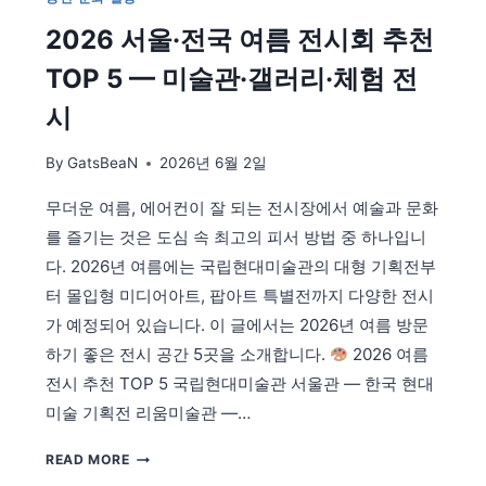
정
2026 서울·전국 여름 전시회 추천
총
정
TOP 5 — 미술관·갤러리·체험 전
리
—
시
7
월
By
GatsBeaN
2026년 6월 2일
·8
월
무더운 여름, 에어컨이 잘 되는 전시장에서 예술과 문화
물
를 즐기는 것은 도심 속 최고의 피서 방법 중 하나입니
축
제
다. 2026년 여름에는 국립현대미술관의 대형 기획전부
·
터 몰입형 미디어아트, 팝아트 특별전까지 다양한 전시
해
가 예정되어 있습니다. 이 글에서는 2026년 여름 방문
변
하기 좋은 전시 공간 5곳을 소개합니다.
2026 여름
·
음
전시 추천 TOP 5 국립현대미술관 서울관 — 한국 현대
악
미술 기획전 리움미술관 —…
페
스
2026
READ MORE
티
서