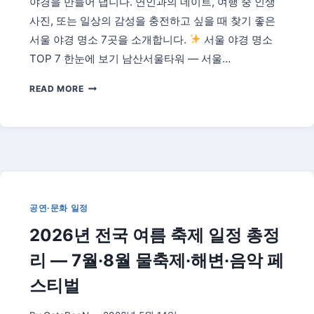
야경을 만들어 냅니다. 연인과의 데이트, 여행 중 인생
성
사진, 또는 일상의 감성을 충전하고 싶을 때 찾기 좋은
·
서울 야경 명소 7곳을 소개합니다.
서울 야경 명소
서
울
TOP 7 한눈에 보기 남산서울타워 — 서울…
대
공
서
READ MORE
원
울
일
야
정
경
과
명
주
소
차
TOP
꿀
7
팁
—
공연·문화 일정
2026
2026년 전국 여름 축제 일정 총정
년
야
리 — 7월·8월 물축제·해변·음악 페
간
데
스티벌
이
트