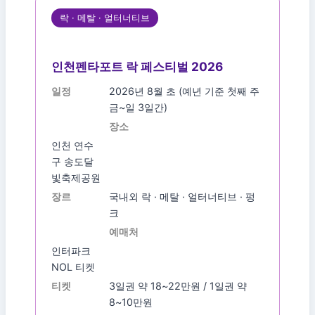
락 · 메탈 · 얼터너티브
인천펜타포트 락 페스티벌 2026
일정
2026년 8월 초 (예년 기준 첫째 주
금~일 3일간)
장소
인천 연수
구 송도달
빛축제공원
장르
국내외 락 · 메탈 · 얼터너티브 · 펑
크
예매처
인터파크
NOL 티켓
티켓
3일권 약 18~22만원 / 1일권 약
8~10만원