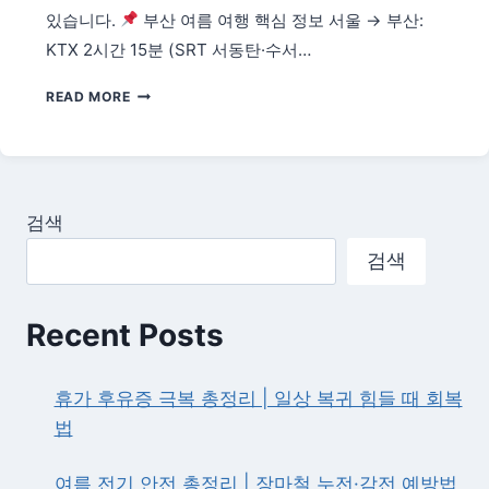
·
있습니다.
부산 여름 여행 핵심 정보 서울 → 부산:
체
KTX 2시간 15분 (SRT 서동탄·수서…
험
전
2026
READ MORE
시
부
산
감
천
문
검색
화
마
검색
을
·
국
Recent Posts
제
시
장
휴가 후유증 극복 총정리 | 일상 복귀 힘들 때 회복
·
법
자
갈
치
여름 전기 안전 총정리 | 장마철 누전·감전 예방법