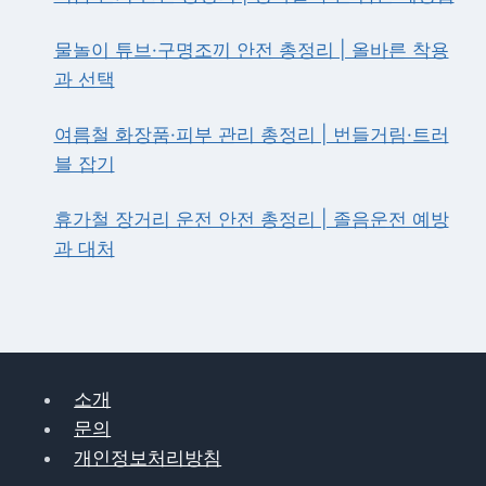
여
름
물놀이 튜브·구명조끼 안전 총정리 | 올바른 착용
여
과 선택
행
완
벽
여름철 화장품·피부 관리 총정리 | 번들거림·트러
가
블 잡기
이
드
휴가철 장거리 운전 안전 총정리 | 졸음운전 예방
과 대처
소개
문의
개인정보처리방침