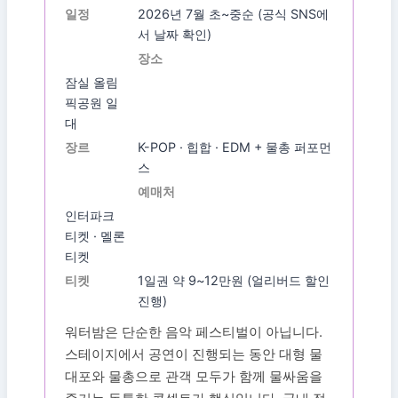
일정
2026년 7월 초~중순 (공식 SNS에
서 날짜 확인)
장소
잠실 올림
픽공원 일
대
장르
K-POP · 힙합 · EDM + 물총 퍼포먼
스
예매처
인터파크
티켓 · 멜론
티켓
티켓
1일권 약 9~12만원 (얼리버드 할인
진행)
워터밤은 단순한 음악 페스티벌이 아닙니다.
스테이지에서 공연이 진행되는 동안 대형 물
대포와 물총으로 관객 모두가 함께 물싸움을