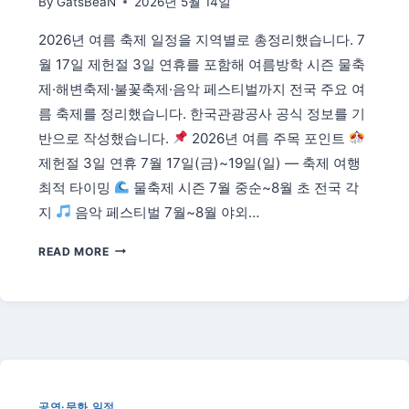
By
GatsBeaN
2026년 5월 14일
·
사
2026년 여름 축제 일정을 지역별로 총정리했습니다. 7
진
월 17일 제헌절 3일 연휴를 포함해 여름방학 시즌 물축
촬
영
제·해변축제·불꽃축제·음악 페스티벌까지 전국 주요 여
인
름 축제를 정리했습니다. 한국관광공사 공식 정보를 기
생
반으로 작성했습니다.
2026년 여름 주목 포인트
샷
제헌절 3일 연휴 7월 17일(금)~19일(일) — 축제 여행
명
소
최적 타이밍
물축제 시즌 7월 중순~8월 초 전국 각
가
지
음악 페스티벌 7월~8월 야외…
이
드
2026
READ MORE
년
전
국
여
름
축
제
일
공연·문화 일정