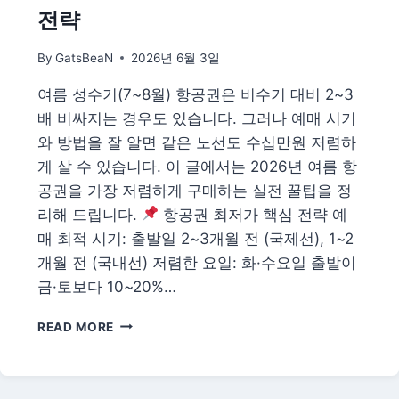
용
전략
품
·
By
GatsBeaN
2026년 6월 3일
장
소
여름 성수기(7~8월) 항공권은 비수기 대비 2~3
·
배 비싸지는 경우도 있습니다. 그러나 예매 시기
안
전
와 방법을 잘 알면 같은 노선도 수십만원 저렴하
·
게 살 수 있습니다. 이 글에서는 2026년 여름 항
예
공권을 가장 저렴하게 구매하는 실전 꿀팁을 정
약
리해 드립니다.
항공권 최저가 핵심 전략 예
완
벽
매 최적 시기: 출발일 2~3개월 전 (국제선), 1~2
가
개월 전 (국내선) 저렴한 요일: 화·수요일 출발이
이
금·토보다 10~20%…
드
2026
READ MORE
여
름
항
공