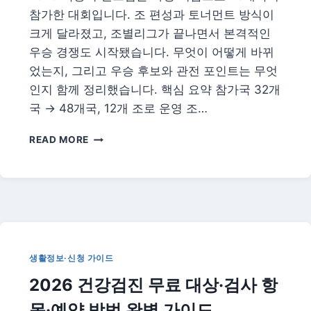
·
참가한 대회입니다. 조 편성과 토너먼트 방식이
유
크게 달라졌고, 조별리그가 끝나면서 본격적인
행
성
우승 경쟁도 시작됐습니다. 무엇이 어떻게 바뀌
눈
었는지, 그리고 우승 후보와 관전 포인트는 무엇
병
인지 함께 정리했습니다. 핵심 요약 참가국 32개
대
처
국 → 48개국, 12개 조로 운영 조…
48
READ MORE
개
국
월
드
컵
첫
대
회
생활정보·신청 가이드
와
2026 건강검진 무료 대상·검사 항
우
승
목·예약 방법 완벽 가이드