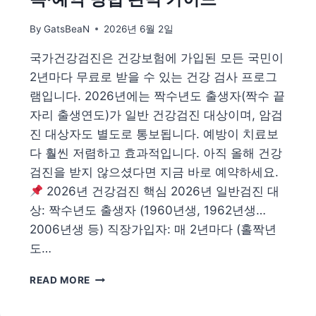
후
보
By
GatsBeaN
2026년 6월 2일
전
망
국가건강검진은 건강보험에 가입된 모든 국민이
|
무
2년마다 무료로 받을 수 있는 건강 검사 프로그
엇
램입니다. 2026년에는 짝수년도 출생자(짝수 끝
이
자리 출생연도)가 일반 건강검진 대상이며, 암검
달
진 대상자도 별도로 통보됩니다. 예방이 치료보
라
졌
다 훨씬 저렴하고 효과적입니다. 아직 올해 건강
나
검진을 받지 않으셨다면 지금 바로 예약하세요.
2026년 건강검진 핵심 2026년 일반검진 대
상: 짝수년도 출생자 (1960년생, 1962년생…
2006년생 등) 직장가입자: 매 2년마다 (홀짝년
도…
2026
READ MORE
건
강