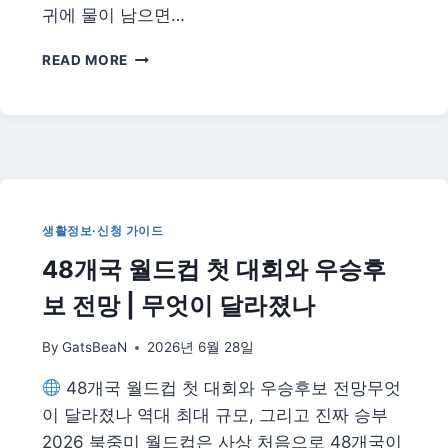
드
귀에 물이 남으면…
전
략
물
READ MORE
놀
이
후
귓
병
·
눈
병
생활정보·신청 가이드
예
48개국 월드컵 첫 대회와 우승후
방
총
보 전망 | 무엇이 달라졌나
정
리
By
GatsBeaN
2026년 6월 28일
|
외
48개국 월드컵 첫 대회와 우승후보 전망무엇
이
도
이 달라졌나 역대 최대 규모, 그리고 진짜 승부
염
2026 북중미 월드컵은 사상 처음으로 48개국이