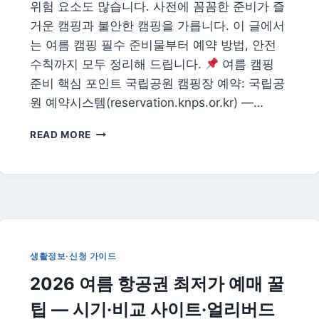
위험 요소도 많습니다. 사전에 꼼꼼한 준비가 즐
거운 캠핑과 불안한 캠핑을 가릅니다. 이 글에서
는 여름 캠핑 필수 준비물부터 예약 방법, 안전
수칙까지 모두 정리해 드립니다.
여름 캠핑
준비 핵심 포인트 국립공원 캠핑장 예약: 국립공
원 예약시스템(reservation.knps.or.kr) —…
2026
READ MORE
여
름
캠
핑
준
비
체
크
생활정보·신청 가이드
리
2026 여름 항공권 최저가 예매 꿀
스
트
팁 — 시기·비교 사이트·얼리버드
—