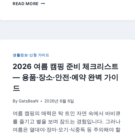
여
READ MORE
름
전
기
안
전
총
정
리
생활정보·신청 가이드
|
2026 여름 캠핑 준비 체크리스트
장
마
— 용품·장소·안전·예약 완벽 가이
철
누
드
전
·
By
GatsBeaN
2026년 6월 6일
감
전
여름 캠핑의 매력은 탁 트인 자연 속에서 바비큐
예
를 즐기고 별을 보며 잠드는 경험입니다. 그러나
방
법
여름은 열대야·장마·모기·식중독 등 주의해야 할