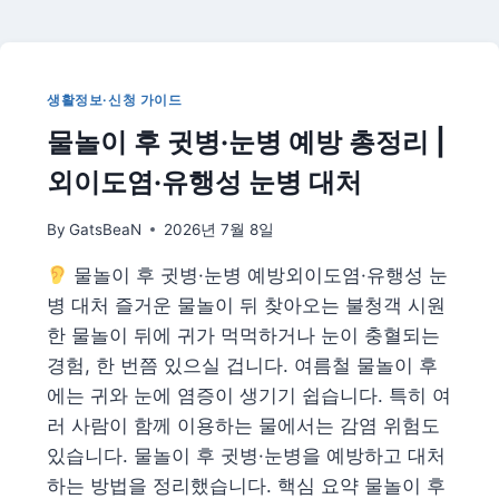
권
최
저
가
생활정보·신청 가이드
예
물놀이 후 귓병·눈병 예방 총정리 |
매
꿀
외이도염·유행성 눈병 대처
팁
—
By
GatsBeaN
2026년 7월 8일
시
기
물놀이 후 귓병·눈병 예방외이도염·유행성 눈
·
비
병 대처 즐거운 물놀이 뒤 찾아오는 불청객 시원
교
한 물놀이 뒤에 귀가 먹먹하거나 눈이 충혈되는
사
경험, 한 번쯤 있으실 겁니다. 여름철 물놀이 후
이
에는 귀와 눈에 염증이 생기기 쉽습니다. 특히 여
트
·
러 사람이 함께 이용하는 물에서는 감염 위험도
얼
있습니다. 물놀이 후 귓병·눈병을 예방하고 대처
리
하는 방법을 정리했습니다. 핵심 요약 물놀이 후
버