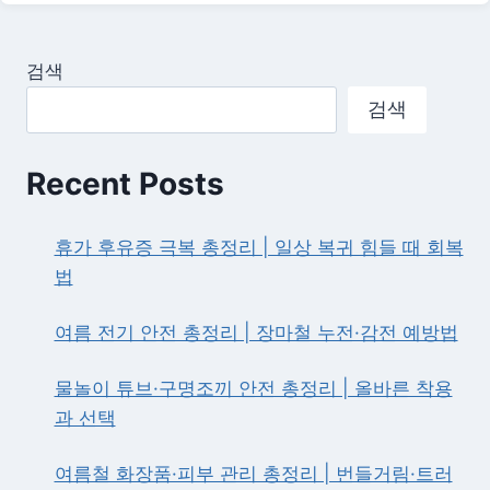
검
진
무
검색
료
대
검색
상
·
검
Recent Posts
사
항
목
휴가 후유증 극복 총정리 | 일상 복귀 힘들 때 회복
·
법
예
약
방
여름 전기 안전 총정리 | 장마철 누전·감전 예방법
법
완
물놀이 튜브·구명조끼 안전 총정리 | 올바른 착용
벽
과 선택
가
이
드
여름철 화장품·피부 관리 총정리 | 번들거림·트러