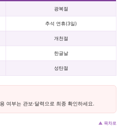
광복절
추석 연휴(3일)
개천절
한글날
성탄절
용 여부는 관보·달력으로 최종 확인하세요.
▲ 목차로