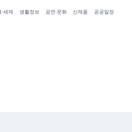
융·세제
생활정보
공연·문화
신제품
공공일정