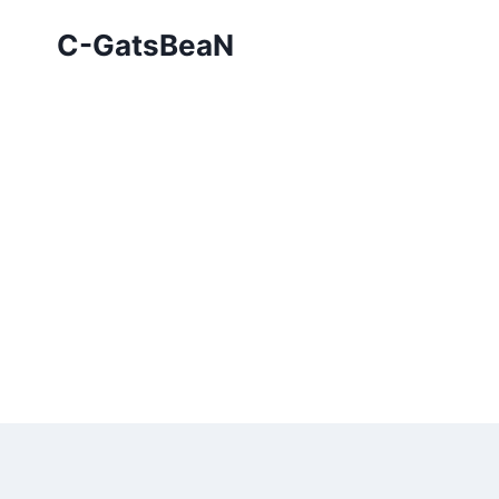
Skip
C-GatsBeaN
to
content