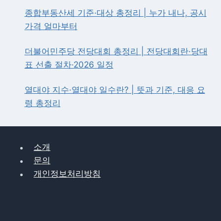
편
종합부동산세 기준·대상 총정리 | 누가 내나, 공시
의
가격 얼마부터
점
·
마
더불어민주당 전당대회 총정리 | 전당대회란·당대
트
표 선출 절차·2026 일정
사
용
가
열대야 지수·열대야 일수란? | 뜻과 기준, 대응 요
능
령 총정리
여
부
확
인
소개
문의
개인정보처리방침