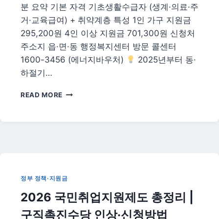
분 요약 기본 자격 기초생활수급자 (생계·의료·주
거·교육급여) + 취약계층 특성 1인 가구 지원금
295,200원 4인 이상 지원금 701,300원 신청처
주소지 읍·면·동 행정복지센터 방문 콜센터
1600-3456 (에너지바우처)
2025년부터 동·
하절기…
2026
READ MORE
년
에
너
지
바
우
처
신
정부 정책·지원금
청
2026 국민취업지원제도 총정리 |
방
법
구직촉진수당 인상·신청방법
—