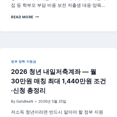
집 등 학부모 부담 비용 보전 저출생 대응·양육…
유
READ MORE
아
무
상
교
육
4
세
확
정부 정책·지원금
대
2026 청년 내일저축계좌 — 월
총
정
30만원 매칭 최대 1,440만원 조건
리
|
·신청 총정리
학
부
By
GatsBeaN
2026년 5월 25일
모
부
저소득 청년이라면 반드시 알아야 할 정부 지원
담