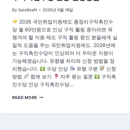
자
By
GatsBeaN
2026년 6월 18일
격
조
2026 국민취업지원제도 총정리구직촉진수
건
·
당 월 60만원으로 인상 구직 활동 중이라면 꼭
지
챙겨야 할 지원 제도 구직 활동 중인 분들에게 실
원
질적 도움을 주는 국민취업지원제도. 2026년에
금
는 구직촉진수당이 인상되어 더 두터운 지원이
액
·
가능해졌습니다. 유형별 차이와 신청 방법을 정
신
리했습니다.
수당 인상
유형 구분
신청
청
방법
함께 보기
자주 묻는 질문
구직촉
처
총
진수당 인상 구직촉진수당…
정
리
2026
READ MORE
국
민
취
업
지