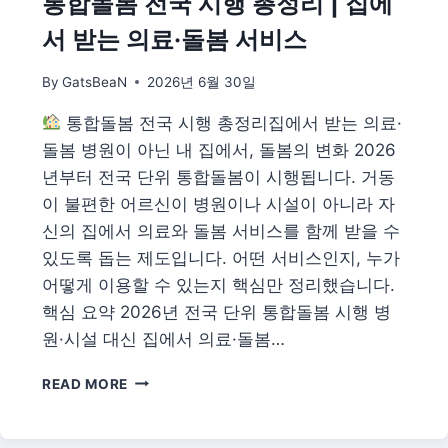
통합돌봄 전국 시행 총정리 | 집에
30
서 받는 의료·돌봄 서비스
만
원
By
GatsBeaN
2026년 6월 30일
매
칭
통합돌봄 전국 시행 총정리집에서 받는 의료·
최
대
돌봄 병원이 아닌 내 집에서, 돌봄의 변화 2026
1,440
년부터 전국 단위 통합돌봄이 시행됩니다. 거동
만
이 불편한 어르신이 병원이나 시설이 아니라 자
원
신의 집에서 의료와 돌봄 서비스를 함께 받을 수
조
건
있도록 돕는 제도입니다. 어떤 서비스인지, 누가
·
어떻게 이용할 수 있는지 핵심만 정리했습니다.
신
핵심 요약 2026년 전국 단위 통합돌봄 시행 병
청
총
원·시설 대신 집에서 의료·돌봄…
정
리
통
READ MORE
합
돌
봄