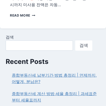
시까지 미사용 잔액은 자동…
고
READ MORE
유
가
피
해
검색
지
원
검색
금
사
용
Recent Posts
처
총
정
종합부동산세 납부기간·방법 총정리 | 언제까지,
리
어떻게, 분납은?
—
주
종합부동산세 계산 방법·세율 총정리 | 과세표준
유
소
부터 세율표까지
·