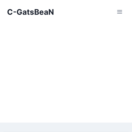
Skip
C-GatsBeaN
to
content