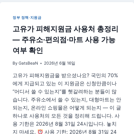
원
제
도
정부 정책·지원금
총
고유가 피해지원금 사용처 총정리
정
리
— 주유소·편의점·마트 사용 가능
|
구
여부 확인
직
촉
By
GatsBeaN
2026년 6월 16일
진
수
고유가 피해지원금을 받으셨나요? 국민의 70%
당
에게 지급되고 있는 이 지원금은 신청만큼이나
인
상
“어디서 쓸 수 있는지”를 헷갈려하는 분들이 많
·
습니다. 주유소에서 쓸 수 있는지, 대형마트는 안
신
되는지, 온라인 쇼핑몰은 어떻게 되는지 — 이 글
청
하나로 사용처의 모든 것을 정리해 드립니다. 사
방
법
용 기한은 2026년 8월 31일 24시입니다. 놓치
지 마세요.
사용 기한: 2026년 8월 31일 24