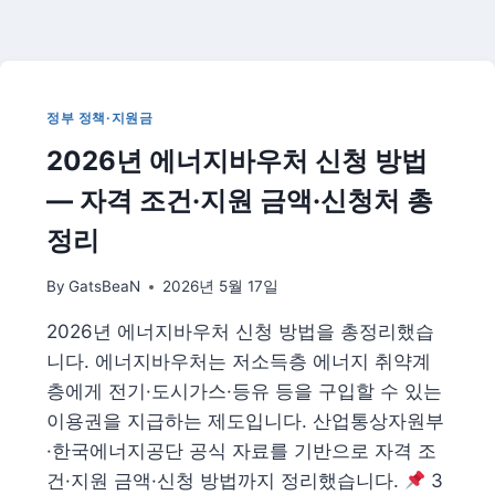
전
국
시
행
총
정부 정책·지원금
정
2026년 에너지바우처 신청 방법
리
|
— 자격 조건·지원 금액·신청처 총
집
에
정리
서
받
By
GatsBeaN
2026년 5월 17일
는
의
2026년 에너지바우처 신청 방법을 총정리했습
료
니다. 에너지바우처는 저소득층 에너지 취약계
·
돌
층에게 전기·도시가스·등유 등을 구입할 수 있는
봄
이용권을 지급하는 제도입니다. 산업통상자원부
서
·한국에너지공단 공식 자료를 기반으로 자격 조
비
건·지원 금액·신청 방법까지 정리했습니다.
3
스