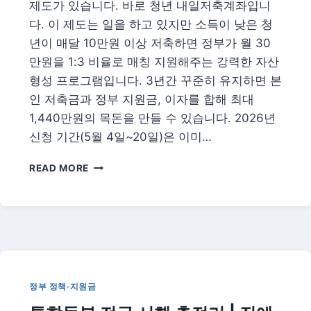
제도가 있습니다. 바로 청년 내일저축계좌입니
어
떻
다. 이 제도는 일을 하고 있지만 소득이 낮은 청
게
년이 매달 10만원 이상 저축하면 정부가 월 30
줄
만원을 1:3 비율로 매칭 지원해주는 강력한 자산
어
형성 프로그램입니다. 3년간 꾸준히 유지하면 본
드
나
인 저축금과 정부 지원금, 이자를 합해 최대
1,440만원의 목돈을 만들 수 있습니다. 2026년
신청 기간(5월 4일~20일)은 이미…
2026
READ MORE
청
년
내
일
저
축
계
좌
정부 정책·지원금
—
월