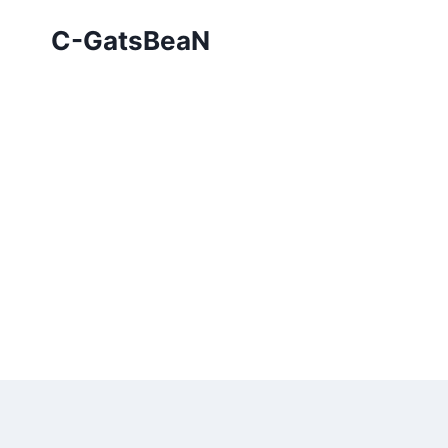
Skip
C-GatsBeaN
to
content