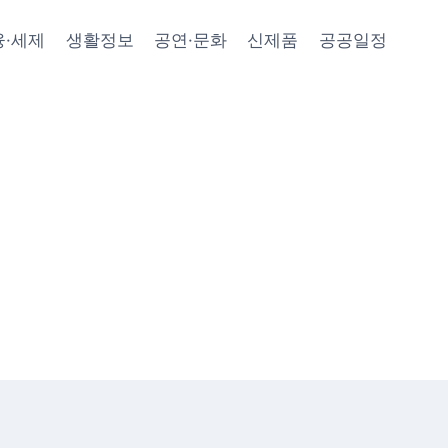
융·세제
생활정보
공연·문화
신제품
공공일정