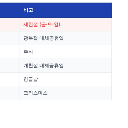
비고
제헌절 (금·토·일)
광복절 대체공휴일
추석
개천절 대체공휴일
한글날
크리스마스