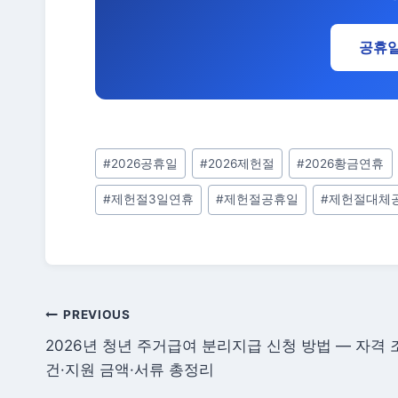
공휴일
Post
#
2026공휴일
#
2026제헌절
#
2026황금연휴
Tags:
#
제헌절3일연휴
#
제헌절공휴일
#
제헌절대체
글
PREVIOUS
2026년 청년 주거급여 분리지급 신청 방법 — 자격 
탐
건·지원 금액·서류 총정리
색