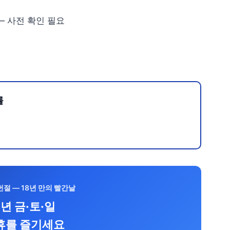
— 사전 확인 필요
률
헌절 — 18년 만의 빨간날
6년 금·토·일
휴를 즐기세요