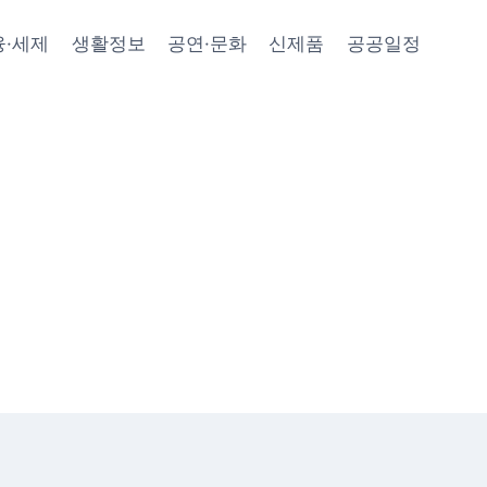
융·세제
생활정보
공연·문화
신제품
공공일정