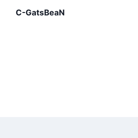
Skip
C-GatsBeaN
to
content