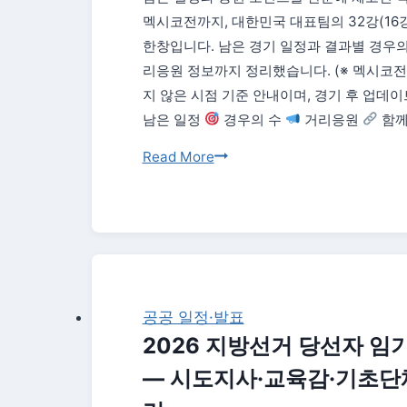
멕시코전까지, 대한민국 대표팀의 32강(16
한창입니다. 남은 경기 일정과 결과별 경우의
리응원 정보까지 정리했습니다. (※ 멕시코
지 않은 시점 기준 안내이며, 경기 후 업데이
남은 일정
경우의 수
거리응원
함께
한
Read More
국
월
드
컵
16
강
공공 일정·발표
길
2026 지방선거 당선자 임
목
— 시도지사·교육감·기초단
총
정