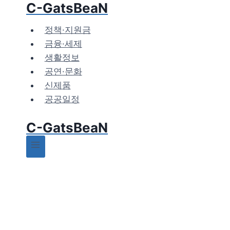
C-GatsBeaN
Skip
to
정책·지원금
content
금융·세제
생활정보
공연·문화
신제품
공공일정
C-GatsBeaN