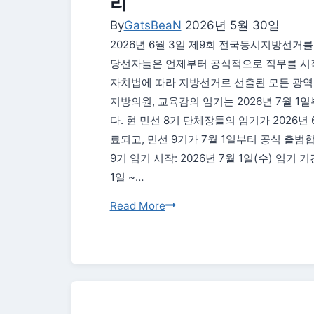
리
리
By
GatsBeaN
2026년 5월 30일
|
2026년 6월 3일 제9회 전국동시지방선거를
멕
당선자들은 언제부터 공식적으로 직무를 시
시
자치법에 따라 지방선거로 선출된 모든 광역
코
지방의원, 교육감의 임기는 2026년 7월 1
전
다. 현 민선 8기 단체장들의 임기가 2026년 
이
료되고, 민선 9기가 7월 1일부터 공식 출범
후
9기 임기 시작: 2026년 7월 1일(수) 임기 기간
경
1일 ~…
우
의
2026
Read More
수
지
와
방
응
선
원
거
일
당