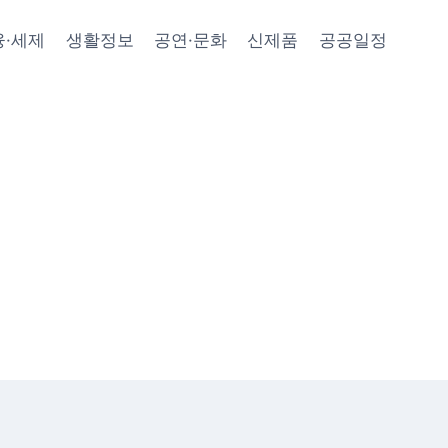
융·세제
생활정보
공연·문화
신제품
공공일정