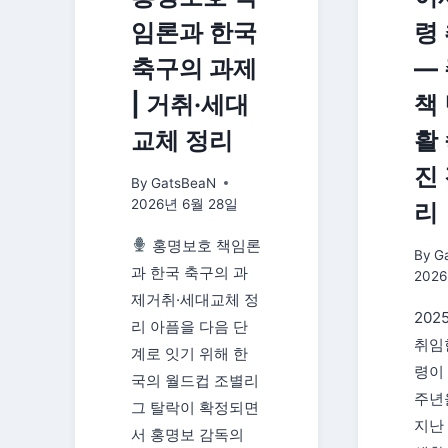
임론과 한국
령
축구의 과제
—
| 거취·세대
책
교체 정리
활
진
By
GatsBeaN
2026년 6월 28일
리
홍명보호 책임론
By
G
과 한국 축구의 과
202
제거취·세대교체 정
202
리 아픔을 다음 단
취임
계로 잇기 위해 한
령이
국의 월드컵 조별리
주년
그 탈락이 확정되면
지난
서 홍명보 감독의