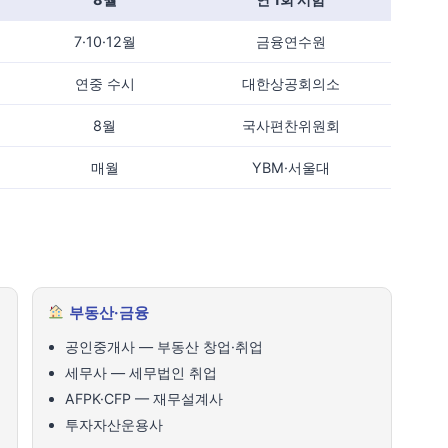
7·10·12월
금융연수원
연중 수시
대한상공회의소
8월
국사편찬위원회
매월
YBM·서울대
부동산·금융
공인중개사 — 부동산 창업·취업
세무사 — 세무법인 취업
AFPK·CFP — 재무설계사
투자자산운용사