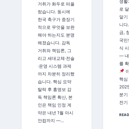
생활
거취가 화두로 떠올
로 
랐습니다. 동시에
알기
한국 축구가 중장기
니다
적으로 무엇을 보완
금, 
해야 하는지도 분명
국민
해졌습니다. 감독
식 
거취와 책임론, 그
— 내
리고 세대교체·전술
를 
·운영 시스템 과제
이
까지 차분히 정리했
핵심
습니다. 핵심 요약
202
탈락 후 홍명보 감
분기 
독 책임론 확산, 본
전기 
인은 책임 인정 계
약은 내년 1월 아시
REA
안컵까지 —…