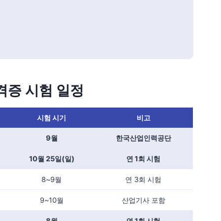
격증 시험 일정
시험 시기
비고
9월
한국산업인력공단
10월 25일(일)
연 1회 시험
8~9월
연 3회 시험
9~10월
산업기사 포함
8월
연 1회 시험