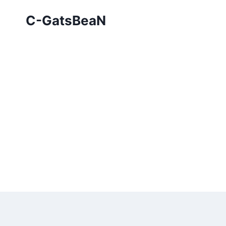
Skip
C-GatsBeaN
to
content