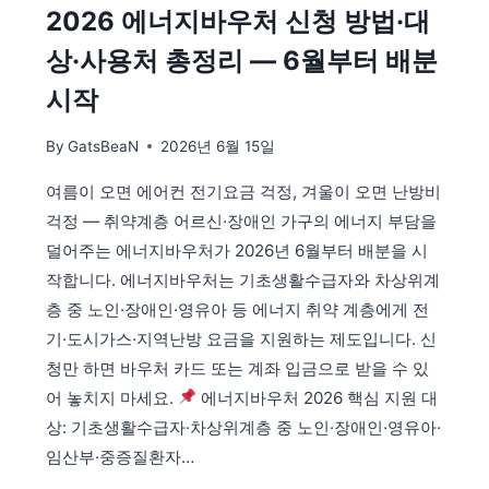
2026 에너지바우처 신청 방법·대
의
신
상·사용처 총정리 — 6월부터 배분
청
방
시작
법
·
By
GatsBeaN
2026년 6월 15일
기
간
여름이 오면 에어컨 전기요금 걱정, 겨울이 오면 난방비
완
걱정 — 취약계층 어르신·장애인 가구의 에너지 부담을
벽
가
덜어주는 에너지바우처가 2026년 6월부터 배분을 시
이
작합니다. 에너지바우처는 기초생활수급자와 차상위계
드
층 중 노인·장애인·영유아 등 에너지 취약 계층에게 전
—
기·도시가스·지역난방 요금을 지원하는 제도입니다. 신
부
적
청만 하면 바우처 카드 또는 계좌 입금으로 받을 수 있
격
어 놓치지 마세요.
에너지바우처 2026 핵심 지원 대
판
상: 기초생활수급자·차상위계층 중 노인·장애인·영유아·
정
구
임산부·중증질환자…
제