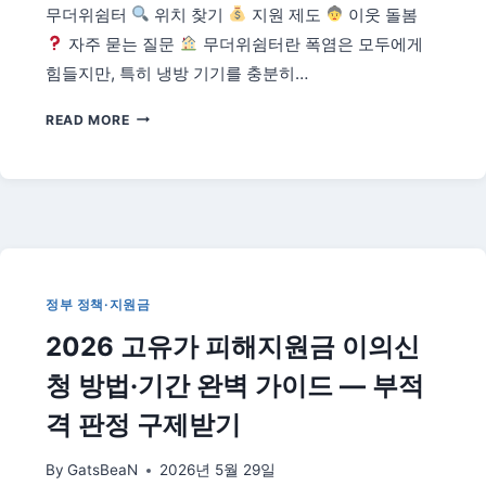
무더위쉼터
위치 찾기
지원 제도
이웃 돌봄
자주 묻는 질문
무더위쉼터란 폭염은 모두에게
힘들지만, 특히 냉방 기기를 충분히…
2026
READ MORE
무
더
위
쉼
터
·
폭
염
정부 정책·지원금
취
2026 고유가 피해지원금 이의신
약
계
청 방법·기간 완벽 가이드 — 부적
층
지
격 판정 구제받기
원
총
By
GatsBeaN
2026년 5월 29일
정