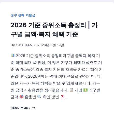
후
대
한
정부 정책·지원금
민
2026 기준 중위소득 총정리 | 가
국
정
구별 금액·복지 혜택 기준
국
변
By
GatsBeaN
2026년 6월 19일
화
전
2026 기준 중위소득 총정리가구별 금액과 복지 기
망
—
준 역대 최대 폭 인상, 더 많은 가구가 혜택 대상으로 기
여
준 중위소득은 각종 복지 지원의 자격을 가르는 핵심 기
당
준입니다. 2026년에는 역대 최대 폭으로 인상되어, 더
압
많은 가구가 복지 혜택을 받을 수 있게 됐습니다. 가구
승
이
별 금액과 활용법을 정리했습니다.
개념
가구별
가
금액
활용법
확인 방법
…
져
올
2026
READ MORE
5
기