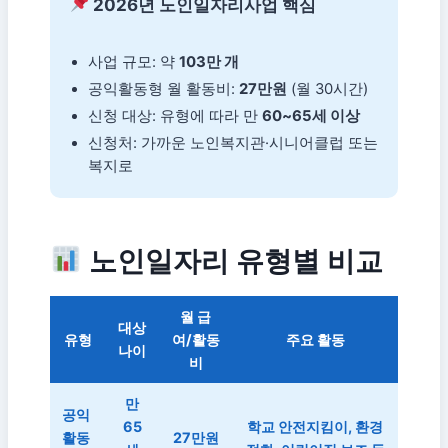
2026년 노인일자리사업 핵심
사업 규모: 약
103만 개
공익활동형 월 활동비:
27만원
(월 30시간)
신청 대상: 유형에 따라 만
60~65세 이상
신청처: 가까운 노인복지관·시니어클럽 또는
복지로
노인일자리 유형별 비교
월 급
대상
유형
여/활동
주요 활동
나이
비
만
공익
65
학교 안전지킴이, 환경
활동
27만원