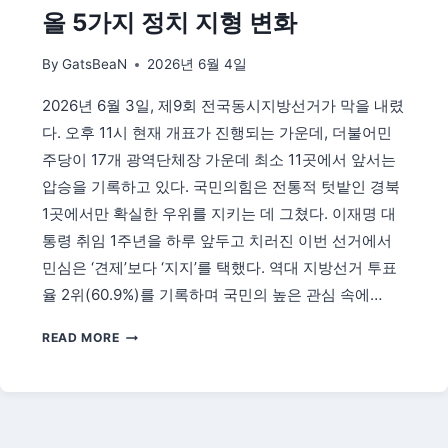
드
올 5가지 정치 지형 변화
—
월
By
GatsBeaN
2026년 6월 4일
60
만
2026년 6월 3일, 제9회 전국동시지방선거가 막을 내렸
원
다. 오후 11시 현재 개표가 진행되는 가운데, 더불어민
구
직
주당이 17개 광역단체장 가운데 최소 11곳에서 앞서는
촉
압승을 기록하고 있다. 국민의힘은 전통적 텃밭인 경북
진
1곳에서만 확실한 우위를 지키는 데 그쳤다. 이재명 대
수
통령 취임 1주년을 하루 앞두고 치러진 이번 선거에서
당
조
민심은 ‘견제’보다 ‘지지’를 택했다. 역대 지방선거 투표
건
율 2위(60.9%)를 기록하며 국민의 높은 관심 속에…
·
신
2026
READ MORE
청
지
총
방
정
선
리
거
이