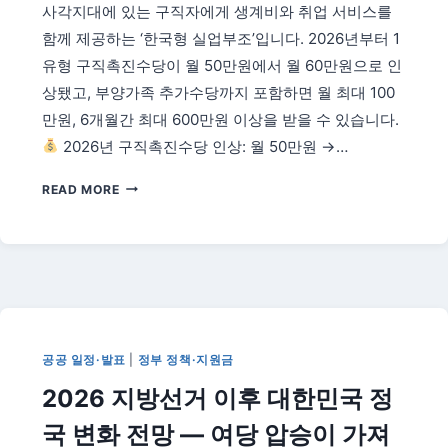
—
사각지대에 있는 구직자에게 생계비와 취업 서비스를
6
함께 제공하는 ‘한국형 실업부조’입니다. 2026년부터 1
월
유형 구직촉진수당이 월 50만원에서 월 60만원으로 인
부
터
상됐고, 부양가족 추가수당까지 포함하면 월 최대 100
배
만원, 6개월간 최대 600만원 이상을 받을 수 있습니다.
분
2026년 구직촉진수당 인상: 월 50만원 →…
시
작
2026
READ MORE
국
민
취
업
지
원
제
도
공공 일정·발표
|
정부 정책·지원금
완
2026 지방선거 이후 대한민국 정
벽
가
국 변화 전망 — 여당 압승이 가져
이