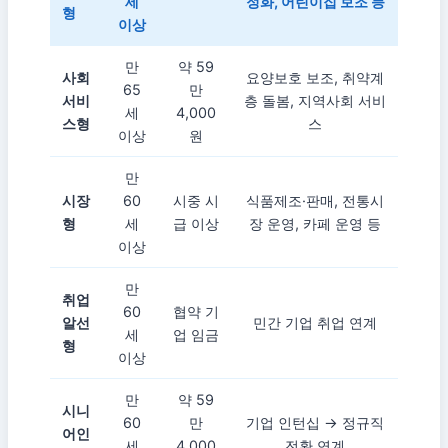
세
정화, 어린이집 보조 등
형
이상
만
약 59
사회
요양보호 보조, 취약계
65
만
서비
층 돌봄, 지역사회 서비
세
4,000
스형
스
이상
원
만
시장
60
시중 시
식품제조·판매, 전통시
형
세
급 이상
장 운영, 카페 운영 등
이상
만
취업
60
협약 기
알선
민간 기업 취업 연계
세
업 임금
형
이상
만
약 59
시니
60
만
기업 인턴십 → 정규직
어인
세
4,000
전환 연계