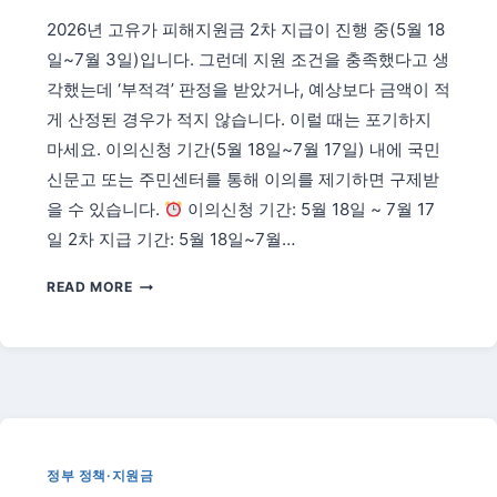
리
2026년 고유가 피해지원금 2차 지급이 진행 중(5월 18
|
일~7월 3일)입니다. 그런데 지원 조건을 충족했다고 생
위
치
각했는데 ‘부적격’ 판정을 받았거나, 예상보다 금액이 적
·
게 산정된 경우가 적지 않습니다. 이럴 때는 포기하지
이
마세요. 이의신청 기간(5월 18일~7월 17일) 내에 국민
용
신문고 또는 주민센터를 통해 이의를 제기하면 구제받
법
·
을 수 있습니다.
이의신청 기간: 5월 18일 ~ 7월 17
지
일 2차 지급 기간: 5월 18일~7월…
원
제
2026
READ MORE
도
고
유
가
피
해
지
원
금
정부 정책·지원금
이