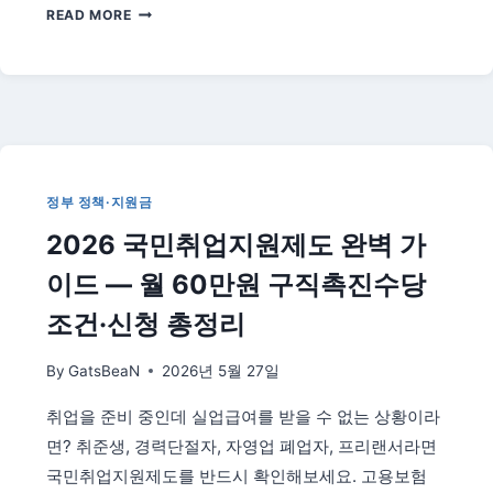
2026
받
READ MORE
에
기
너
지
바
우
처
신
청
정부 정책·지원금
방
2026 국민취업지원제도 완벽 가
법
·
이드 — 월 60만원 구직촉진수당
대
상
조건·신청 총정리
·
사
By
GatsBeaN
2026년 5월 27일
용
처
취업을 준비 중인데 실업급여를 받을 수 없는 상황이라
총
면? 취준생, 경력단절자, 자영업 폐업자, 프리랜서라면
정
리
국민취업지원제도를 반드시 확인해보세요. 고용보험