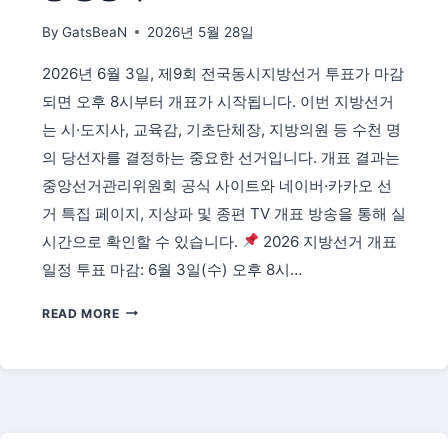
는
By
GatsBeaN
2026년 5월 28일
2026
월
2026년 6월 3일, 제9회 전국동시지방선거 투표가 마감
드
컵,
되면 오후 8시부터 개표가 시작됩니다. 이번 지방선거
커
는 시·도지사, 교육감, 기초단체장, 지방의원 등 수천 명
리
의 당선자를 결정하는 중요한 선거입니다. 개표 결과는
어
중앙선거관리위원회 공식 사이트와 네이버·카카오 선
와
기
거 특집 페이지, 지상파 및 종편 TV 개표 방송을 통해 실
록
시간으로 확인할 수 있습니다.
2026 지방선거 개표
일정 투표 마감: 6월 3일(수) 오후 8시…
2026
READ MORE
지
방
선
거
개
표