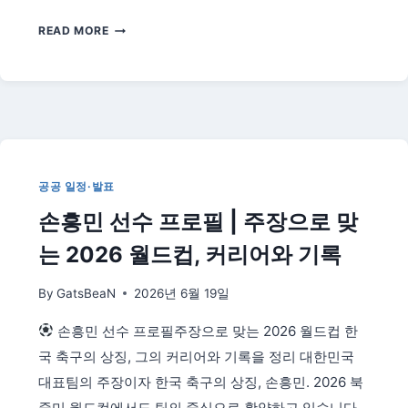
꿀
2026
READ MORE
팁
년
까
하
지
반
기
공
무
원
공공 일정·발표
시
험
손흥민 선수 프로필 | 주장으로 맞
일
정
는 2026 월드컵, 커리어와 기록
총
정
By
GatsBeaN
2026년 6월 19일
리
—
손흥민 선수 프로필주장으로 맞는 2026 월드컵 한
지
국 축구의 상징, 그의 커리어와 기록을 정리 대한민국
방
대표팀의 주장이자 한국 축구의 상징, 손흥민. 2026 북
직
중미 월드컵에서도 팀의 중심으로 활약하고 있습니다.
9