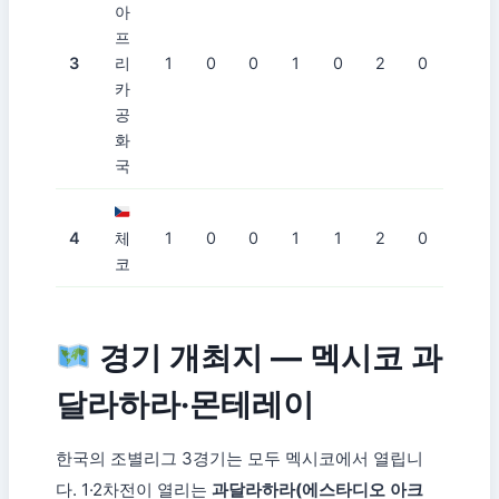
아
프
3
리
1
0
0
1
0
2
0
카
공
화
국
4
체
1
0
0
1
1
2
0
코
경기 개최지 — 멕시코 과
달라하라·몬테레이
한국의 조별리그 3경기는 모두 멕시코에서 열립니
다. 1·2차전이 열리는
과달라하라(에스타디오 아크