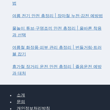
법
·
국
립
여름 전기 안전 총정리 | 장마철 누전·감전 예방법
묘
지
물놀이 튜브·구명조끼 안전 총정리 | 올바른 착용
참
과 선택
배
·
태
여름철 화장품·피부 관리 총정리 | 번들거림·트러
극
블 잡기
기
게
휴가철 장거리 운전 안전 총정리 | 졸음운전 예방
양
과 대처
방
법
안
내
소개
문의
개인정보처리방침