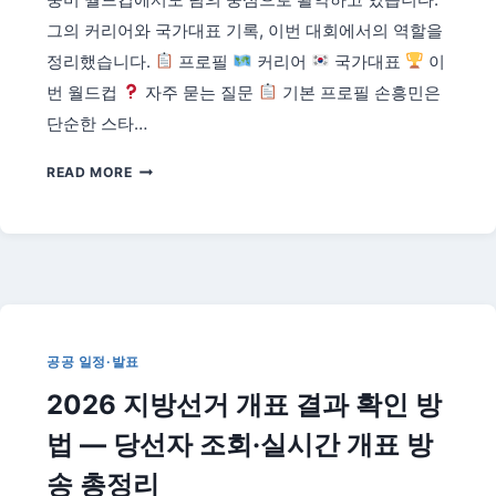
급
그의 커리어와 국가대표 기록, 이번 대회에서의 역할을
·7
정리했습니다.
프로필
커리어
국가대표
이
급,
번 월드컵
자주 묻는 질문
기본 프로필 손흥민은
국
가
단순한 스타…
직
손
7
READ MORE
흥
급
민
D-
선
DAY
수
프
로
필
공공 일정·발표
|
주
2026 지방선거 개표 결과 확인 방
장
으
법 — 당선자 조회·실시간 개표 방
로
송 총정리
맞