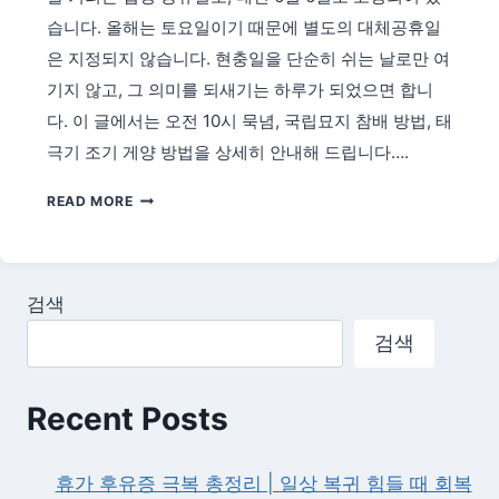
압
습니다. 올해는 토요일이기 때문에 별도의 대체공휴일
승
은 지정되지 않습니다. 현충일을 단순히 쉬는 날로만 여
이
가
기지 않고, 그 의미를 되새기는 하루가 되었으면 합니
져
다. 이 글에서는 오전 10시 묵념, 국립묘지 참배 방법, 태
올
극기 조기 게양 방법을 상세히 안내해 드립니다….
5
가
2026
READ MORE
지
현
정
충
치
일
지
6
검색
형
월
변
검색
6
화
일
—
Recent Posts
추
모
행
휴가 후유증 극복 총정리 | 일상 복귀 힘들 때 회복
사