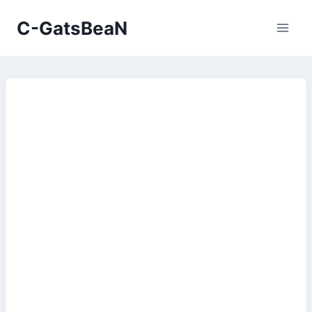
Skip
C-GatsBeaN
to
content