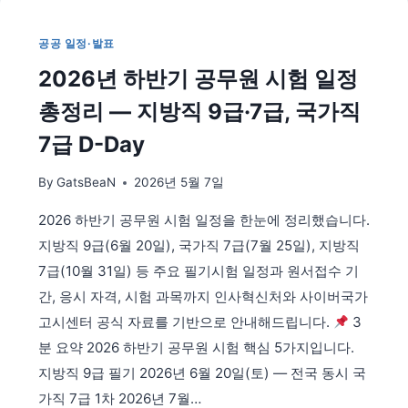
날
짜
공공 일정·발표
·
대
2026년 하반기 공무원 시험 일정
체
공
총정리 — 지방직 9급·7급, 국가직
휴
7급 D-Day
일
·
By
GatsBeaN
2026년 5월 7일
황
금
2026 하반기 공무원 시험 일정을 한눈에 정리했습니다.
연
휴
지방직 9급(6월 20일), 국가직 7급(7월 25일), 지방직
총
7급(10월 31일) 등 주요 필기시험 일정과 원서접수 기
정
간, 응시 자격, 시험 과목까지 인사혁신처와 사이버국가
리
고시센터 공식 자료를 기반으로 안내해드립니다.
3
—
연
분 요약 2026 하반기 공무원 시험 핵심 5가지입니다.
차
지방직 9급 필기 2026년 6월 20일(토) — 전국 동시 국
활
가직 7급 1차 2026년 7월…
용