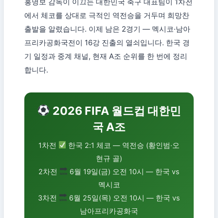
홍명보 감독이 이끄는 대한민국 축구 대표팀이 1차전
에서 체코를 상대로 극적인 역전승을 거두며 희망찬
출발을 알렸습니다. 이제 남은 2경기 — 멕시코·남아
프리카공화국전이 16강 진출의 열쇠입니다. 한국 경
기 일정과 중계 채널, 현재 A조 순위를 한 번에 정리
합니다.
2026 FIFA 월드컵 대한민
국 A조
1차전
한국 2:1 체코 — 역전승 (황인범·오
현규 골)
2차전
6월 19일(금) 오전 10시 — 한국 vs
멕시코
3차전
6월 25일(목) 오전 10시 — 한국 vs
남아프리카공화국