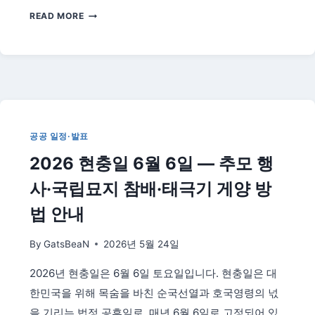
총
2026
READ MORE
정
지
리
방
선
거
이
후
대
공공 일정·발표
한
민
2026 현충일 6월 6일 — 추모 행
국
정
사·국립묘지 참배·태극기 게양 방
국
법 안내
변
화
By
GatsBeaN
2026년 5월 24일
전
망
2026년 현충일은 6월 6일 토요일입니다. 현충일은 대
—
여
한민국을 위해 목숨을 바친 순국선열과 호국영령의 넋
당
을 기리는 법정 공휴일로, 매년 6월 6일로 고정되어 있