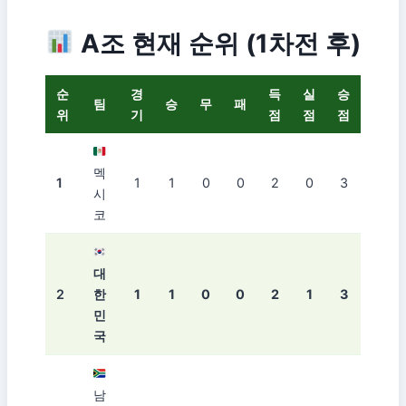
A조 현재 순위 (1차전 후)
순
경
득
실
승
팀
승
무
패
위
기
점
점
점
멕
1
1
1
0
0
2
0
3
시
코
대
2
한
1
1
0
0
2
1
3
민
국
남