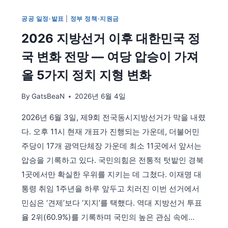
결
공공 일정·발표
과
|
정부 정책·지원금
확
2026 지방선거 이후 대한민국 정
인
방
국 변화 전망 — 여당 압승이 가져
법
올 5가지 정치 지형 변화
—
당
By
GatsBeaN
2026년 6월 4일
선
자
2026년 6월 3일, 제9회 전국동시지방선거가 막을 내렸
조
회
다. 오후 11시 현재 개표가 진행되는 가운데, 더불어민
·
주당이 17개 광역단체장 가운데 최소 11곳에서 앞서는
실
압승을 기록하고 있다. 국민의힘은 전통적 텃밭인 경북
시
1곳에서만 확실한 우위를 지키는 데 그쳤다. 이재명 대
간
개
통령 취임 1주년을 하루 앞두고 치러진 이번 선거에서
표
민심은 ‘견제’보다 ‘지지’를 택했다. 역대 지방선거 투표
방
율 2위(60.9%)를 기록하며 국민의 높은 관심 속에…
송