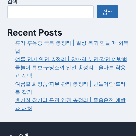
검색
당
검색
선
자
Recent Posts
임
기
휴가 후유증 극복 총정리 | 일상 복귀 힘들 때 회복
시
법
작
여름 전기 안전 총정리 | 장마철 누전·감전 예방법
일
물놀이 튜브·구명조끼 안전 총정리 | 올바른 착용
—
과 선택
시
여름철 화장품·피부 관리 총정리 | 번들거림·트러
도
블 잡기
지
휴가철 장거리 운전 안전 총정리 | 졸음운전 예방
사
과 대처
·
교
육
소개