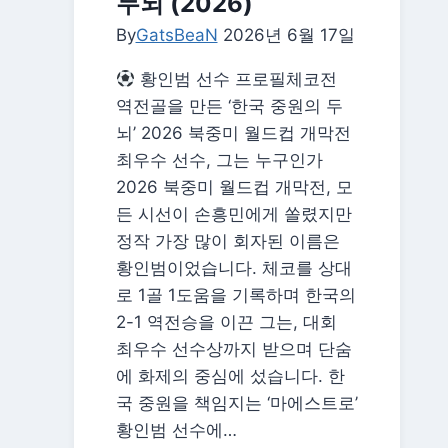
두뇌 (2026)
프
By
GatsBeaN
리
2026년 6월 17일
뷰
황인범 선수 프로필체코전
|
역전골을 만든 ‘한국 중원의 두
6
뇌’ 2026 북중미 월드컵 개막전
월
최우수 선수, 그는 누구인가
19
2026 북중미 월드컵 개막전, 모
일
든 시선이 손흥민에게 쏠렸지만
중
정작 가장 많이 회자된 이름은
계
황인범이었습니다. 체코를 상대
·
로 1골 1도움을 기록하며 한국의
라
2-1 역전승을 이끈 그는, 대회
인
최우수 선수상까지 받으며 단숨
업
에 화제의 중심에 섰습니다. 한
·
국 중원을 책임지는 ‘마에스트로’
관
황인범 선수에…
전