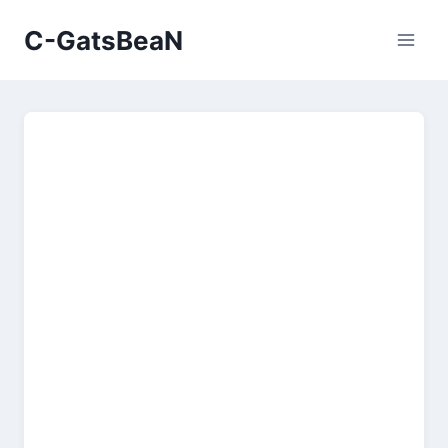
Skip
C-GatsBeaN
to
content