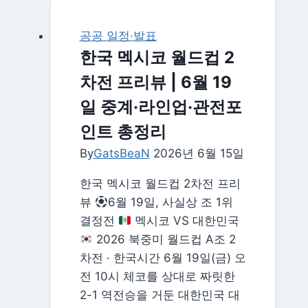
공
휴
공공 일정·발표
일
한국 멕시코 월드컵 2
·
차전 프리뷰 | 6월 19
연
휴
일 중계·라인업·관전포
총
인트 총정리
정
By
GatsBeaN
리
2026년 6월 15일
|
한국 멕시코 월드컵 2차전 프리
광
뷰
6월 19일, 사실상 조 1위
복
결정전
멕시코 VS 대한민국
절
2026 북중미 월드컵 A조 2
·
차전 · 한국시간 6월 19일(금) 오
추
전 10시 체코를 상대로 짜릿한
석
2-1 역전승을 거둔 대한민국 대
황