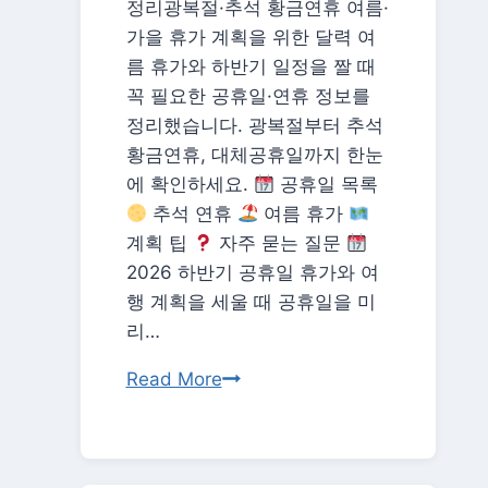
정리광복절·추석 황금연휴 여름·
드
가을 휴가 계획을 위한 달력 여
경
름 휴가와 하반기 일정을 짤 때
우
꼭 필요한 공휴일·연휴 정보를
의
정리했습니다. 광복절부터 추석
수
황금연휴, 대체공휴일까지 한눈
(2026
에 확인하세요.
공휴일 목록
월
추석 연휴
여름 휴가
드
계획 팁
자주 묻는 질문
컵)
2026 하반기 공휴일 휴가와 여
행 계획을 세울 때 공휴일을 미
리…
2026
Read More
하
반
기