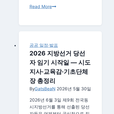
포
황
Read More
인
인
트
범
총
선
정
수
리
프
공공 일정·발표
로
2026 지방선거 당선
필
자 임기 시작일 — 시도
|
체
지사·교육감·기초단체
코
장 총정리
전
By
GatsBeaN
역
2026년 5월 30일
전
2026년 6월 3일 제9회 전국동
골
시지방선거를 통해 선출된 당선
주
자들은 언제부터 공식적으로 직