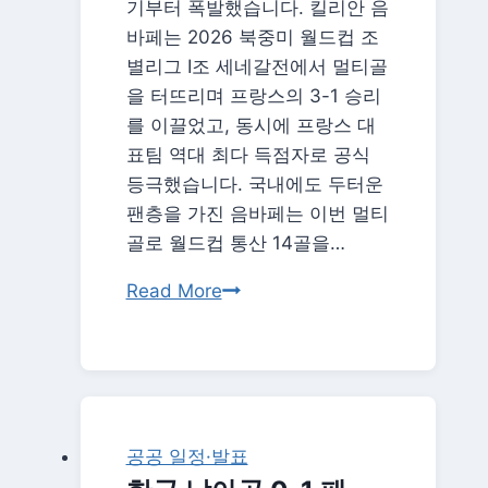
기부터 폭발했습니다. 킬리안 음
바페는 2026 북중미 월드컵 조
별리그 I조 세네갈전에서 멀티골
을 터뜨리며 프랑스의 3-1 승리
를 이끌었고, 동시에 프랑스 대
표팀 역대 최다 득점자로 공식
등극했습니다. 국내에도 두터운
팬층을 가진 음바페는 이번 멀티
골로 월드컵 통산 14골을…
음
Read More
바
페
월
드
컵
공공 일정·발표
최