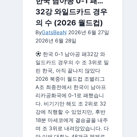
한국 남아공 0-1 패…
다
32강 와일드카드 경우
골
도
의 수 (2026 월드컵)
전
By
GatsBeaN
2026년 6월 27일
|
2026년 6월 28일
프
랑
한국 0-1 남아공 패32강 와
스
일드카드 경우의 수 조 3위로 밀
역
린 한국, 아직 끝나지 않았다
대
2026 북중미 월드컵 조별리그
최
A조 최종전에서 한국이 남아프
다
리카공화국에 0-1로 패했습니
득
다. 비기기만 해도 조 2위로 32
점
강에 직행할 수 있었지만, 후반
자
18분 마세코에게 결승골을 내주
등
며 조 3위로 내려앉았습니다. 다
극,
만 이번 대회는 48개국 체제로