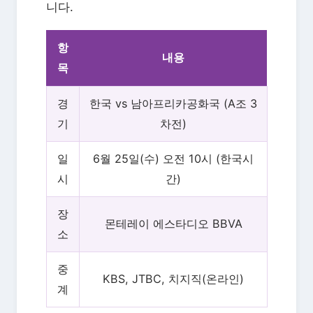
니다.
항
내용
목
경
한국 vs 남아프리카공화국 (A조 3
기
차전)
일
6월 25일(수) 오전 10시 (한국시
시
간)
장
몬테레이 에스타디오 BBVA
소
중
KBS, JTBC, 치지직(온라인)
계