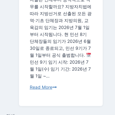
역,
무를 시작할까요? 지방자치법에
한
따라 지방선거로 선출된 모든 광
국
역·기초 단체장과 지방의원, 교
월
육감의 임기는 2026년 7월 1일
드
부터 시작됩니다. 현 민선 8기
컵
단체장들의 임기가 2026년 6월
미
30일로 종료되고, 민선 9기가 7
드
월 1일부터 공식 출범합니다.
필
민선 9기 임기 시작: 2026년 7
드
월 1일(수) 임기 기간: 2026년 7
의
월 1일 ~…
두
뇌
2026
Read More
(2026)
지
방
선
거