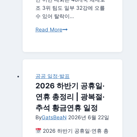
다
조 3위 팀도 일부 32강에 오를
음
수 있어 탈락이…
경
한
Read More
기
국
는?
남
아
공
0-
공공 일정·발표
1
2026 하반기 공휴일·
패…
연휴 총정리 | 광복절·
32
강
추석 황금연휴 일정
와
By
GatsBeaN
2026년 6월 22일
일
드
2026 하반기 공휴일·연휴 총
카