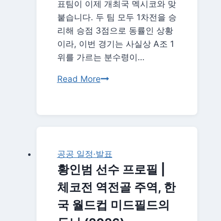
표팀이 이제 개최국 멕시코와 맞
금
붙습니다. 두 팀 모두 1차전을 승
연
리해 승점 3점으로 동률인 상황
휴
이라, 이번 경기는 사실상 A조 1
일
위를 가르는 분수령이…
정
한
Read More
국
멕
시
코
월
공공 일정·발표
드
황인범 선수 프로필 |
컵
체코전 역전골 주역, 한
2
차
국 월드컵 미드필드의
전