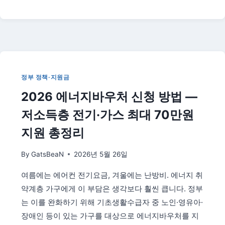
아
지
원
총
정
리
|
정부 정책·지원금
아
2026 에너지바우처 신청 방법 —
동
수
저소득층 전기·가스 최대 70만원
당
확
지원 총정리
대
·
By
GatsBeaN
2026년 5월 26일
보
육
여름에는 에어컨 전기요금, 겨울에는 난방비. 에너지 취
·
약계층 가구에게 이 부담은 생각보다 훨씬 큽니다. 정부
교
육
는 이를 완화하기 위해 기초생활수급자 중 노인·영유아·
비
장애인 등이 있는 가구를 대상으로 에너지바우처를 지
혜