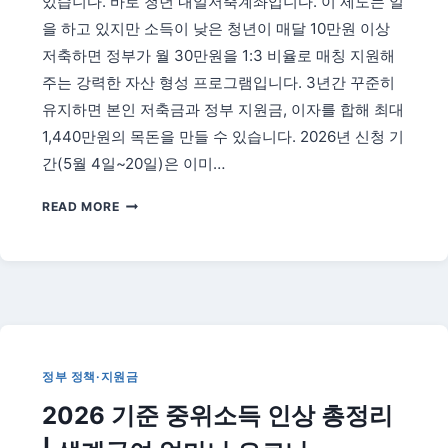
있습니다. 바로 청년 내일저축계좌입니다. 이 제도는 일
벽
가
을 하고 있지만 소득이 낮은 청년이 매달 10만원 이상
이
저축하면 정부가 월 30만원을 1:3 비율로 매칭 지원해
드
주는 강력한 자산 형성 프로그램입니다. 3년간 꾸준히
—
유지하면 본인 저축금과 정부 지원금, 이자를 합해 최대
만
65
1,440만원의 목돈을 만들 수 있습니다. 2026년 신청 기
세
간(5월 4일~20일)은 이미…
이
상
2026
READ MORE
필
청
독
년
내
일
저
축
계
좌
정부 정책·지원금
—
2026 기준 중위소득 인상 총정리
월
30