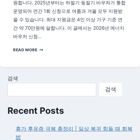
원합니다. 2025년부터는 하절기·동절기 바우처가 통합
택
운영되어 연간 1회 신청으로 여름과 겨울 모두 지원받
을 수 있습니다. 최대 지원금은 4인 이상 가구 기준 연
간 약 70만원에 달합니다. 이 글에서는 2026년 에너지
바우처 신청…
2026
READ MORE
에
너
지
바
검색
우
처
검색
신
청
방
Recent Posts
법
—
저
휴가 후유증 극복 총정리 | 일상 복귀 힘들 때 회복
소
법