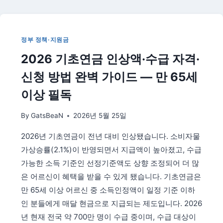
지
원
금,
5
정부 정책·지원금
월
2026 기초연금 인상액·수급 자격·
18
일
신청 방법 완벽 가이드 — 만 65세
부
터
이상 필독
일
반
By
GatsBeaN
2026년 5월 25일
국
민
2026년 기초연금이 전년 대비 인상됐습니다. 소비자물
도
가상승률(2.1%)이 반영되면서 지급액이 높아졌고, 수급
신
청
가능한 소득 기준인 선정기준액도 상향 조정되어 더 많
시
은 어르신이 혜택을 받을 수 있게 됐습니다. 기초연금은
작
만 65세 이상 어르신 중 소득인정액이 일정 기준 이하
—
인 분들에게 매달 현금으로 지급되는 제도입니다. 2026
최
대
년 현재 전국 약 700만 명이 수급 중이며, 수급 대상이