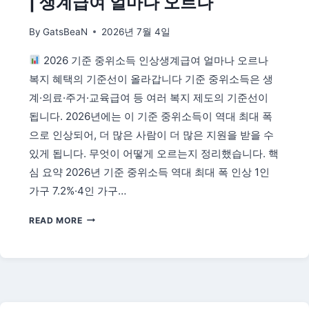
| 생계급여 얼마나 오르나
만
원
By
GatsBeaN
2026년 7월 4일
매
칭
2026 기준 중위소득 인상생계급여 얼마나 오르나
최
대
복지 혜택의 기준선이 올라갑니다 기준 중위소득은 생
1,440
계·의료·주거·교육급여 등 여러 복지 제도의 기준선이
만
됩니다. 2026년에는 이 기준 중위소득이 역대 최대 폭
원
으로 인상되어, 더 많은 사람이 더 많은 지원을 받을 수
조
건
있게 됩니다. 무엇이 어떻게 오르는지 정리했습니다. 핵
·
심 요약 2026년 기준 중위소득 역대 최대 폭 인상 1인
신
가구 7.2%·4인 가구…
청
총
2026
READ MORE
정
기
리
준
중
위
소
득