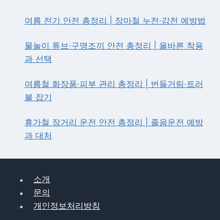
득
층
여름 전기 안전 총정리 | 장마철 누전·감전 예방법
전
기
·
물놀이 튜브·구명조끼 안전 총정리 | 올바른 착용
가
과 선택
스
최
대
여름철 화장품·피부 관리 총정리 | 번들거림·트러
70
블 잡기
만
원
휴가철 장거리 운전 안전 총정리 | 졸음운전 예방
지
원
과 대처
총
정
리
소개
문의
개인정보처리방침