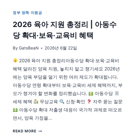
인
상
정부 정책·지원금
총
2026 육아 지원 총정리 | 아동수
정
리
당 확대·보육·교육비 혜택
|
생
By
GatsBeaN
2026년 6월 22일
계
급
2026 육아 지원 총정리아동수당 확대·보육·교육비
여
얼
혜택 달라진 양육 지원, 놓치지 말고 챙기세요 2026년
마
에는 양육 부담을 덜기 위한 여러 제도가 확대됩니다.
나
아동수당 연령 확대부터 보육·교육비 세제 혜택까지, 부
오
모가 챙겨야 할 변화를 정리했습니다.
아동수당
르
나
세제 혜택
무상교육
신청·확인
자주 묻는 질문
아동수당 확대 저출생 대응이 국가적 과제로 떠오르
면서, 양육 가정을…
2026
READ MORE
육