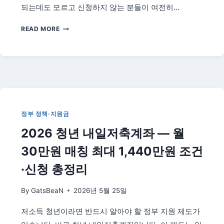
60
되는데도 모르고 신청하지 않는 분들이 여전히…
만
원
2026
READ MORE
받
기
는
초
방
연
법
금
정
인
리
상
액
·
정부 정책·지원금
수
2026 청년 내일저축계좌 — 월
급
자
30만원 매칭 최대 1,440만원 조건
격
·
·신청 총정리
신
청
By
GatsBeaN
2026년 5월 25일
방
법
저소득 청년이라면 반드시 알아야 할 정부 지원 제도가
완