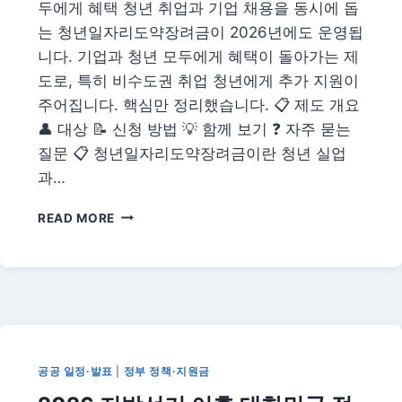
두에게 혜택 청년 취업과 기업 채용을 동시에 돕
는 청년일자리도약장려금이 2026년에도 운영됩
니다. 기업과 청년 모두에게 혜택이 돌아가는 제
도로, 특히 비수도권 취업 청년에게 추가 지원이
주어집니다. 핵심만 정리했습니다. 📋 제도 개요
👤 대상 📝 신청 방법 💡 함께 보기 ❓ 자주 묻는
질문 📋 청년일자리도약장려금이란 청년 실업
과…
2026
READ MORE
청
년
일
자
리
도
약
장
공공 일정·발표
|
정부 정책·지원금
려
금