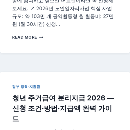
동에 참여하고 싶으신 어르신이라면 꼭 신청해
보세요. 📌 2026년 노인일자리사업 핵심 사업
규모: 약 103만 개 공익활동형 월 활동비: 27만
원 (월 30시간) 신청…
2026
READ MORE
노
인
일
자
리
사
업
신
정부 정책·지원금
청
청년 주거급여 분리지급 2026 —
방
법
신청 조건·방법·지급액 완벽 가이
—
어
드
르
신