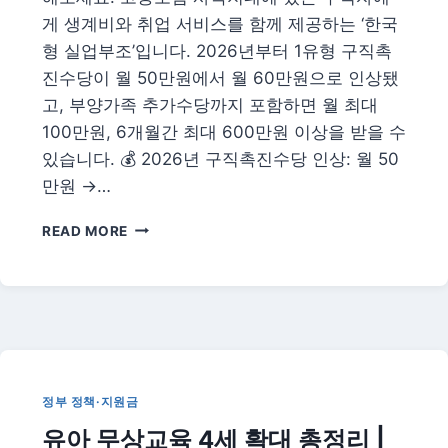
이
게 생계비와 취업 서비스를 함께 제공하는 ‘한국
가
형 실업부조’입니다. 2026년부터 1유형 구직촉
져
올
진수당이 월 50만원에서 월 60만원으로 인상됐
5
고, 부양가족 추가수당까지 포함하면 월 최대
가
100만원, 6개월간 최대 600만원 이상을 받을 수
지
정
있습니다. 💰 2026년 구직촉진수당 인상: 월 50
치
만원 →…
지
형
2026
READ MORE
변
국
화
민
취
업
지
원
제
도
정부 정책·지원금
완
유아 무상교육 4세 확대 총정리 |
벽