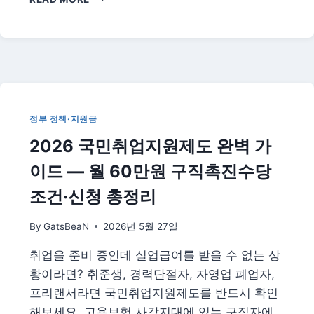
지
방
선
거
이
후
대
한
정부 정책·지원금
민
2026 국민취업지원제도 완벽 가
국
정
이드 — 월 60만원 구직촉진수당
국
변
조건·신청 총정리
화
전
By
GatsBeaN
2026년 5월 27일
망
—
취업을 준비 중인데 실업급여를 받을 수 없는 상
여
황이라면? 취준생, 경력단절자, 자영업 폐업자,
당
압
프리랜서라면 국민취업지원제도를 반드시 확인
승
해보세요. 고용보험 사각지대에 있는 구직자에