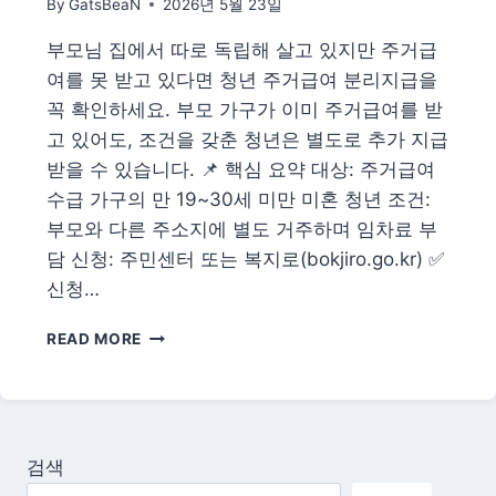
By
GatsBeaN
2026년 5월 23일
활
동
부모님 집에서 따로 독립해 살고 있지만 주거급
유
여를 못 받고 있다면 청년 주거급여 분리지급을
형
·
꼭 확인하세요. 부모 가구가 이미 주거급여를 받
급
고 있어도, 조건을 갖춘 청년은 별도로 추가 지급
여
받을 수 있습니다. 📌 핵심 요약 대상: 주거급여
·
수급 가구의 만 19~30세 미만 미혼 청년 조건:
신
청
부모와 다른 주소지에 별도 거주하며 임차료 부
절
담 신청: 주민센터 또는 복지로(bokjiro.go.kr) ✅
차
신청…
청
READ MORE
년
주
거
급
여
검색
분
리