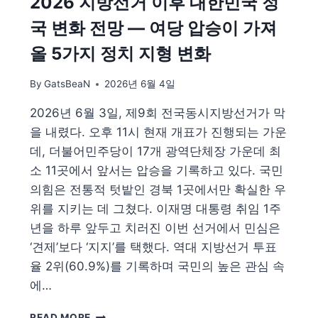
2026 지방선거 이후 대한민국 정
총
국 변화 전망 — 여당 압승이 가져
정
리
올 5가지 정치 지형 변화
|
지
By
GatsBeaN
2026년 6월 4일
원
금
2026년 6월 3일, 제9회 전국동시지방선거가 막
·
을 내렸다. 오후 11시 현재 개표가 진행되는 가운
대
상
데, 더불어민주당이 17개 광역단체장 가운데 최
·
소 11곳에서 앞서는 압승을 기록하고 있다. 국민
신
의힘은 전통적 텃밭인 경북 1곳에서만 확실한 우
청
위를 지키는 데 그쳤다. 이재명 대통령 취임 1주
방
법
년을 하루 앞두고 치러진 이번 선거에서 민심은
‘견제’보다 ‘지지’를 택했다. 역대 지방선거 투표
율 2위(60.9%)를 기록하며 국민의 높은 관심 속
에…
2026
READ MORE