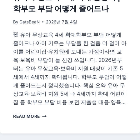
가
학부모 부담 어떻게 줄어드나
이
드
By
GatsBeaN
2026년 7월 4일
—
월
🧸 유아 무상교육 4세 확대학부모 부담 어떻게
60
만
줄어드나 아이 키우는 부담을 한 걸음 더 덜어 아
원
이를 어린이집·유치원에 보내는 가정이라면 교
구
육·보육비 부담이 늘 신경 쓰입니다. 2026년부
직
터는 유아 무상교육·보육비 지원 대상이 기존 5
촉
진
세에서 4세까지 확대됩니다. 학부모 부담이 어떻
수
게 줄어드는지 정리했습니다. 핵심 요약 유아 무
당
상교육·보육비 지원 5세 → 4세까지 확대 어린이
조
건
집 등 학부모 부담 비용 보전 저출생 대응·양육…
·
신
유
READ MORE
청
아
총
무
정
상