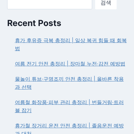
검색
지
급
2026
Recent Posts
—
신
청
휴가 후유증 극복 총정리 | 일상 복귀 힘들 때 회복
조
법
건
·
방
여름 전기 안전 총정리 | 장마철 누전·감전 예방법
법
·
물놀이 튜브·구명조끼 안전 총정리 | 올바른 착용
지
과 선택
급
액
완
여름철 화장품·피부 관리 총정리 | 번들거림·트러
벽
블 잡기
가
이
휴가철 장거리 운전 안전 총정리 | 졸음운전 예방
드
과 대처