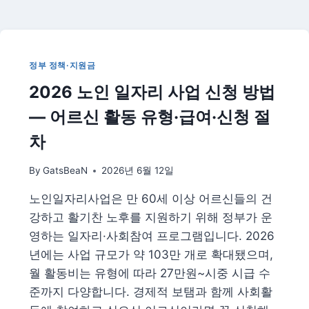
리
교
육
4
세
확
정부 정책·지원금
대
2026 노인 일자리 사업 신청 방법
총
정
— 어르신 활동 유형·급여·신청 절
리
|
차
학
부
By
GatsBeaN
2026년 6월 12일
모
부
노인일자리사업은 만 60세 이상 어르신들의 건
담
강하고 활기찬 노후를 지원하기 위해 정부가 운
어
떻
영하는 일자리·사회참여 프로그램입니다. 2026
게
년에는 사업 규모가 약 103만 개로 확대됐으며,
줄
월 활동비는 유형에 따라 27만원~시중 시급 수
어
준까지 다양합니다. 경제적 보탬과 함께 사회활
드
나