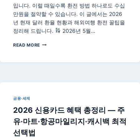
입니다. 이럴 때일수록 환전 방법 하나로도 수십
세
만원을 절약할 수 있습니다. 이 글에서는 2026
년 현재 달러 환율 현황과 해외여행 환전 꿀팁을
정리해 드립니다.
2026년 5월…
2026
READ MORE
달
러
환
율
전
망
과
해
금융·세제
외
2026 신용카드 혜택 총정리 — 주
여
행
유·마트·항공마일리지·캐시백 최적
환
전
선택법
꿀