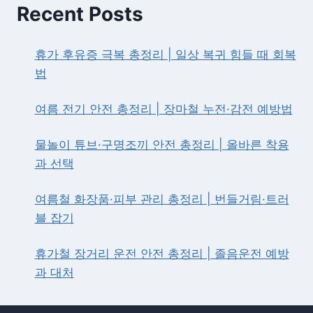
—
Recent Posts
중
개
형
휴가 후유증 극복 총정리 | 일상 복귀 힘들 때 회복
·
법
신
탁
여름 전기 안전 총정리 | 장마철 누전·감전 예방법
형
·
서
물놀이 튜브·구명조끼 안전 총정리 | 올바른 착용
민
과 선택
형
비
교
여름철 화장품·피부 관리 총정리 | 번들거림·트러
·
블 잡기
가
입
휴가철 장거리 운전 안전 총정리 | 졸음운전 예방
방
법
과 대처