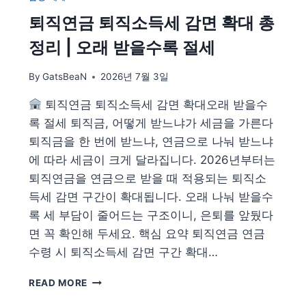
자
퇴직연금 퇴직소득세 감면 확대 총
자
격
정리 | 오래 받을수록 절세
총
정
By
GatsBeaN
2026년 7월 3일
리
—
퇴직연금 퇴직소득세 감면 확대오래 받을수
소
득
록 절세 퇴직금, 어떻게 받느냐가 세금을 가른다
·
퇴직금을 한 번에 받느냐, 연금으로 나눠 받느냐
재
에 따라 세금이 크게 달라집니다. 2026년부터는
산
퇴직연금을 연금으로 받을 때 적용되는 퇴직소
기
준,
득세 감면 구간이 확대됩니다. 오래 나눠 받을수
탈
록 세 부담이 줄어드는 구조이니, 은퇴를 앞뒀다
락
면 꼭 확인해 두세요. 핵심 요약 퇴직연금 연금
조
건,
수령 시 퇴직소득세 감면 구간 확대…
등
록
퇴
READ MORE
방
직