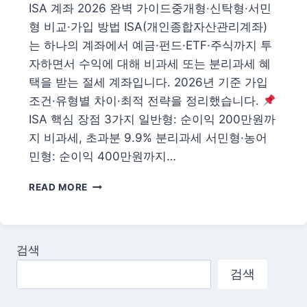
받
ISA 계좌 2026 완벽 가이드중개형·신탁형·서민
는
형 비교·가입 방법 ISA(개인종합자산관리계좌)
법
는 하나의 계좌에서 예금·펀드·ETF·주식까지 투
자하면서 수익에 대해 비과세 또는 분리과세 혜
택을 받는 절세 계좌입니다. 2026년 기준 가입
조건·유형별 차이·최적 전략을 정리했습니다.
ISA 핵심 장점 3가지 일반형: 순이익 200만원까
지 비과세, 초과분 9.9% 분리과세 서민형·농어
민형: 순이익 400만원까지…
ISA
READ MORE
계
좌
2026
완
검색
벽
가
검색
이
드