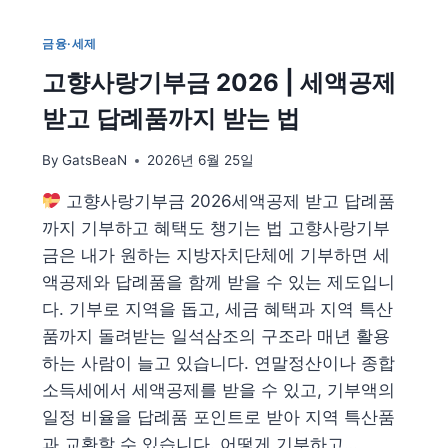
총
정
금융·세제
리
고향사랑기부금 2026 | 세액공제
—
주
받고 답례품까지 받는 법
유
·
By
GatsBeaN
2026년 6월 25일
마
트
고향사랑기부금 2026세액공제 받고 답례품
·
항
까지 기부하고 혜택도 챙기는 법 고향사랑기부
공
금은 내가 원하는 지방자치단체에 기부하면 세
마
액공제와 답례품을 함께 받을 수 있는 제도입니
일
다. 기부로 지역을 돕고, 세금 혜택과 지역 특산
리
지
품까지 돌려받는 일석삼조의 구조라 매년 활용
·
하는 사람이 늘고 있습니다. 연말정산이나 종합
캐
소득세에서 세액공제를 받을 수 있고, 기부액의
시
백
일정 비율을 답례품 포인트로 받아 지역 특산품
최
과 교환할 수 있습니다. 어떻게 기부하고…