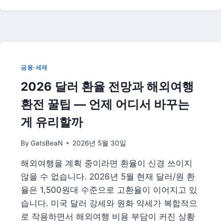
법
연
금
퇴
직
소
득
세
금융·세제
감
2026 달러 환율 전망과 해외여행
면
확
환전 꿀팁 — 언제 어디서 바꾸는
대
총
게 유리할까
정
리
By
GatsBeaN
2026년 5월 30일
|
오
해외여행을 계획 중이라면 환율이 신경 쓰이지
래
않을 수 없습니다. 2026년 5월 현재 달러/원 환
받
을
율은 1,500원대 수준으로 고환율이 이어지고 있
수
습니다. 미국 달러 강세와 원화 약세가 복합적으
록
로 작용하면서 해외여행 비용 부담이 커진 상황
절