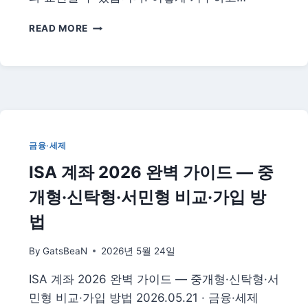
적
선
고
READ MORE
택
향
법
사
랑
기
부
금
2026
|
금융·세제
세
ISA 계좌 2026 완벽 가이드 — 중
액
공
개형·신탁형·서민형 비교·가입 방
제
받
법
고
답
By
GatsBeaN
2026년 5월 24일
례
품
ISA 계좌 2026 완벽 가이드 — 중개형·신탁형·서
까
민형 비교·가입 방법 2026.05.21 · 금융·세제
지