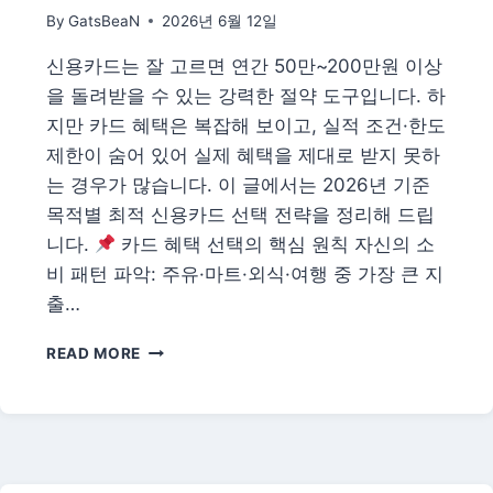
팁
By
GatsBeaN
2026년 6월 12일
—
언
신용카드는 잘 고르면 연간 50만~200만원 이상
제
을 돌려받을 수 있는 강력한 절약 도구입니다. 하
어
디
지만 카드 혜택은 복잡해 보이고, 실적 조건·한도
서
제한이 숨어 있어 실제 혜택을 제대로 받지 못하
바
는 경우가 많습니다. 이 글에서는 2026년 기준
꾸
목적별 최적 신용카드 선택 전략을 정리해 드립
는
게
니다.
카드 혜택 선택의 핵심 원칙 자신의 소
유
비 패턴 파악: 주유·마트·외식·여행 중 가장 큰 지
리
출…
할
까
2026
READ MORE
신
용
카
드
혜
택