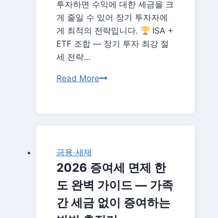
투자하면 수익에 대한 세금을 크
게 줄일 수 있어 장기 투자자에
게 최적의 전략입니다.
ISA +
ETF 조합 — 장기 투자 최강 절
세 전략…
2026
Read More
ETF
투
자
입
문
금융·세제
—
2026 증여세 면제 한
ISA
도 완벽 가이드 — 가족
계
좌
간 세금 없이 증여하는
로