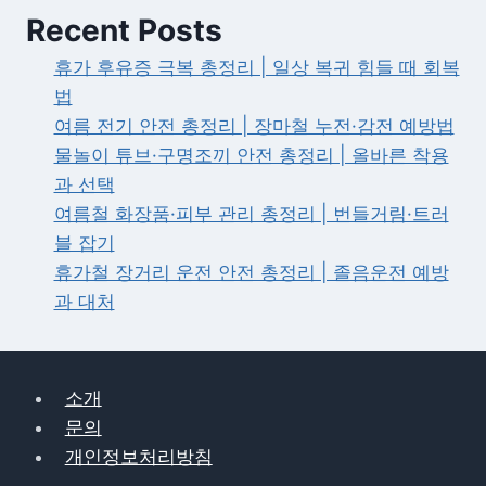
신
Recent Posts
청
방
휴가 후유증 극복 총정리 | 일상 복귀 힘들 때 회복
법
법
·
여름 전기 안전 총정리 | 장마철 누전·감전 예방법
자
물놀이 튜브·구명조끼 안전 총정리 | 올바른 착용
격
과 선택
조
여름철 화장품·피부 관리 총정리 | 번들거림·트러
건
블 잡기
·
휴가철 장거리 운전 안전 총정리 | 졸음운전 예방
금
과 대처
리
완
벽
소개
가
문의
이
개인정보처리방침
드