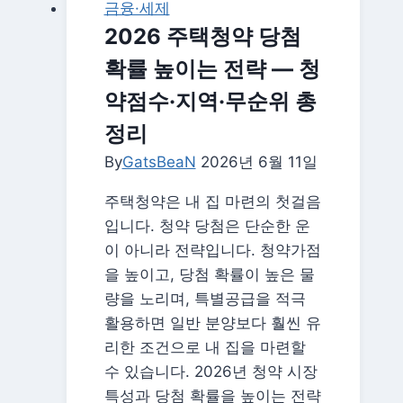
금융·세제
확
2026 주택청약 당첨
대
확률 높이는 전략 — 청
2026
|
약점수·지역·무순위 총
주
정리
말
By
GatsBeaN
부
2026년 6월 11일
부
주택청약은 내 집 마련의 첫걸음
·
입니다. 청약 당첨은 단순한 운
다
이 아니라 전략입니다. 청약가점
자
을 높이고, 당첨 확률이 높은 물
녀
량을 노리며, 특별공급을 적극
도
활용하면 일반 분양보다 훨씬 유
공
리한 조건으로 내 집을 마련할
제
수 있습니다. 2026년 청약 시장
받
특성과 당첨 확률을 높이는 전략