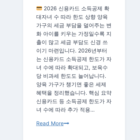
전
2026 신용카드 소득공제 확
략
대자녀 수 따라 한도 상향 양육
—
가구의 세금 부담을 덜어주는 변
청
화 아이를 키우는 가정일수록 지
약
출이 많고 세금 부담도 신경 쓰
점
이기 마련입니다. 2026년부터
수
는 신용카드 소득공제 한도가 자
·
녀 수에 따라 확대되고, 보육수
지
당 비과세 한도도 늘어납니다.
역
양육 가구가 챙기면 좋은 세제
·
혜택을 정리했습니다. 핵심 요약
무
신용카드 등 소득공제 한도가 자
순
녀 수에 따라 추가 적용…
위
2026
Read More
총
신
정