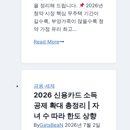
는
을 정리해 드립니다.
2026년
법
청약 시장 핵심 무주택 기간이
길수록, 부양가족이 많을수록 청
약 가점 유리 최고…
2026
Read More
주
택
청
약
당
금융·세제
첨
2026 신용카드 소득
확
공제 확대 총정리 | 자
률
높
녀 수 따라 한도 상향
이
By
GatsBeaN
2026년 7월 2일
는