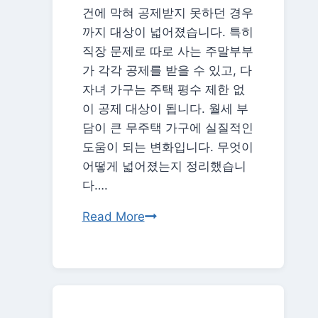
간
건에 막혀 공제받지 못하던 경우
세
까지 대상이 넓어졌습니다. 특히
금
직장 문제로 따로 사는 주말부부
없
가 각각 공제를 받을 수 있고, 다
이
자녀 가구는 주택 평수 제한 없
증
이 공제 대상이 됩니다. 월세 부
여
담이 큰 무주택 가구에 실질적인
하
도움이 되는 변화입니다. 무엇이
는
어떻게 넓어졌는지 정리했습니
방
다….
법
월
Read More
총
세
정
세
리
액
공
제