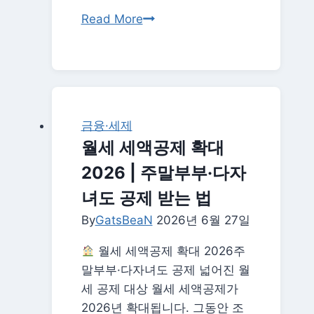
2026
Read More
증
여
세
면
제
금융·세제
한
월세 세액공제 확대
도
2026 | 주말부부·다자
완
벽
녀도 공제 받는 법
가
By
GatsBeaN
2026년 6월 27일
이
드
월세 세액공제 확대 2026주
—
말부부·다자녀도 공제 넓어진 월
가
세 공제 대상 월세 세액공제가
족
2026년 확대됩니다. 그동안 조