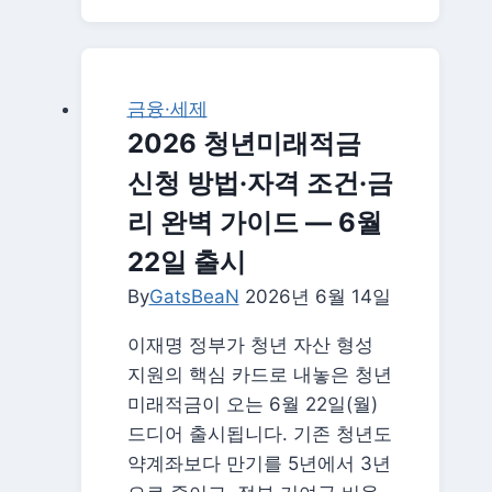
용
리
카
드
소
금융·세제
득
2026 청년미래적금
공
신청 방법·자격 조건·금
제
확
리 완벽 가이드 — 6월
대
22일 출시
총
By
GatsBeaN
정
2026년 6월 14일
리
이재명 정부가 청년 자산 형성
|
지원의 핵심 카드로 내놓은 청년
자
미래적금이 오는 6월 22일(월)
녀
드디어 출시됩니다. 기존 청년도
수
약계좌보다 만기를 5년에서 3년
따