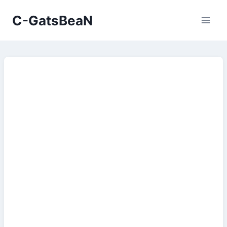
Skip
C-GatsBeaN
to
content