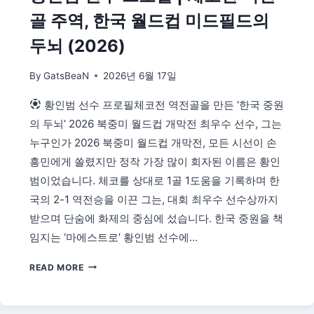
작
골 주역, 한국 월드컵 미드필드의
일
—
두뇌 (2026)
시
도
By
GatsBeaN
2026년 6월 17일
지
사
황인범 선수 프로필체코전 역전골을 만든 ‘한국 중원
·
의 두뇌’ 2026 북중미 월드컵 개막전 최우수 선수, 그는
교
육
누구인가 2026 북중미 월드컵 개막전, 모든 시선이 손
감
흥민에게 쏠렸지만 정작 가장 많이 회자된 이름은 황인
·
범이었습니다. 체코를 상대로 1골 1도움을 기록하며 한
기
국의 2-1 역전승을 이끈 그는, 대회 최우수 선수상까지
초
단
받으며 단숨에 화제의 중심에 섰습니다. 한국 중원을 책
체
임지는 ‘마에스트로’ 황인범 선수에…
장
총
황
READ MORE
정
인
리
범
선