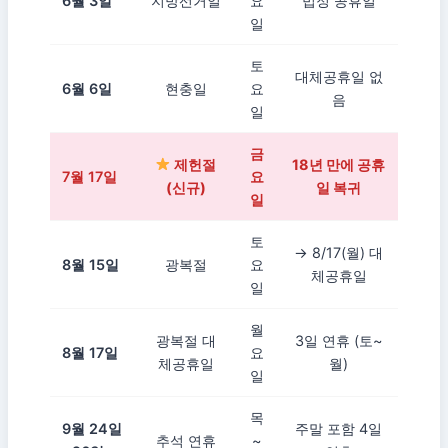
6월 3일
지방선거일
요
법정 공휴일
일
토
대체공휴일 없
6월 6일
현충일
요
음
일
금
제헌절
18년 만에 공휴
7월 17일
요
(신규)
일 복귀
일
토
→ 8/17(월) 대
8월 15일
광복절
요
체공휴일
일
월
광복절 대
3일 연휴 (토~
8월 17일
요
체공휴일
월)
일
목
9월 24일
주말 포함 4일
추석 연휴
~