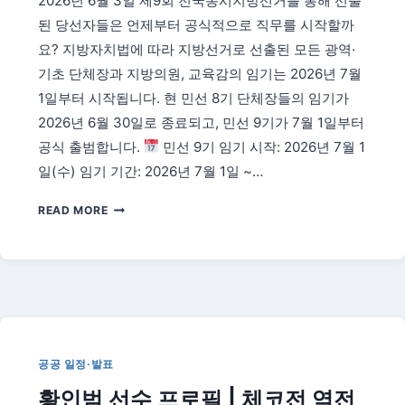
2026년 6월 3일 제9회 전국동시지방선거를 통해 선출
감
된 당선자들은 언제부터 공식적으로 직무를 시작할까
사
문
요? 지방자치법에 따라 지방선거로 선출된 모든 광역·
구
기초 단체장과 지방의원, 교육감의 임기는 2026년 7월
·
1일부터 시작됩니다. 현 민선 8기 단체장들의 임기가
공
2026년 6월 30일로 종료되고, 민선 9기가 7월 1일부터
휴
일
공식 출범합니다.
민선 9기 임기 시작: 2026년 7월 1
여
일(수) 임기 기간: 2026년 7월 1일 ~…
부
총
2026
READ MORE
정
지
리
방
선
거
당
선
자
임
공공 일정·발표
기
황인범 선수 프로필 | 체코전 역전
시