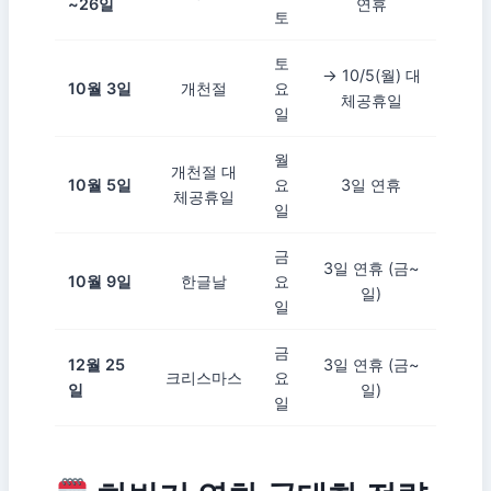
~26일
연휴
토
토
→ 10/5(월) 대
10월 3일
개천절
요
체공휴일
일
월
개천절 대
10월 5일
요
3일 연휴
체공휴일
일
금
3일 연휴 (금~
10월 9일
한글날
요
일)
일
금
12월 25
3일 연휴 (금~
크리스마스
요
일
일)
일