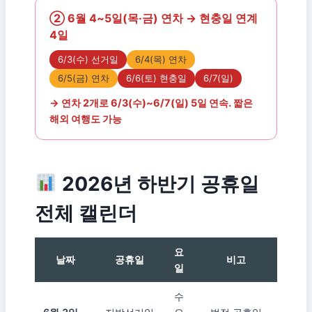
② 6월 4~5일(목·금) 연차 → 현충일 연계
4일
6/3(수) 선거일
6/4(목) 연차
6/5(금) 연차
6/6(토) 현충일
6/7(일)
→ 연차 2개로 6/3(수)~6/7(일) 5일 연속. 짧은
해외 여행도 가능
2026년 하반기 공휴일
전체 캘린더
요
날짜
공휴일
비고
일
수