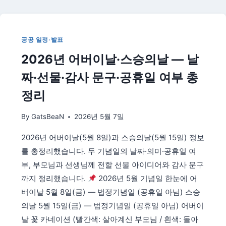
월
17
일
황
공공 일정·발표
금
2026년 어버이날·스승의날 — 날
연
휴
짜·선물·감사 문구·공휴일 여부 총
전
략
정리
—
18
By
GatsBeaN
2026년 5월 7일
년
만
2026년 어버이날(5월 8일)과 스승의날(5월 15일) 정보
에
를 총정리했습니다. 두 기념일의 날짜·의미·공휴일 여
공
휴
부, 부모님과 선생님께 전할 선물 아이디어와 감사 문구
일
까지 정리했습니다.
2026년 5월 기념일 한눈에 어
복
버이날 5월 8일(금) — 법정기념일 (공휴일 아님) 스승
귀
의날 5월 15일(금) — 법정기념일 (공휴일 아님) 어버이
날 꽃 카네이션 (빨간색: 살아계신 부모님 / 흰색: 돌아