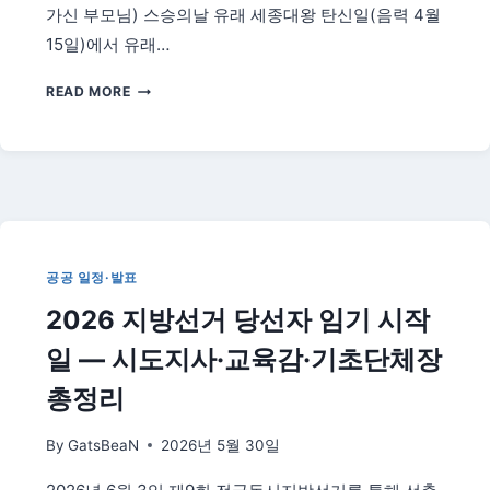
가신 부모님) 스승의날 유래 세종대왕 탄신일(음력 4월
15일)에서 유래…
2026
READ MORE
년
어
버
이
날
·
스
승
공공 일정·발표
의
2026 지방선거 당선자 임기 시작
날
—
일 — 시도지사·교육감·기초단체장
날
짜
총정리
·
선
By
GatsBeaN
2026년 5월 30일
물
·