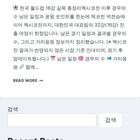
고
한국 월드컵 16강 길목 총정리멕시코전 이후 경우의
6
수 남은 일정과 응원 포인트를 한눈에 체코전 역전승에
월
24
이어 멕시코전까지, 대한민국 대표팀의 32강(16강) 진
일
출 여정이 한창입니다. 남은 경기 일정과 결과별 경우의
우
수, 그리고 거리응원 정보까지 정리했습니다. (※ 멕시코
즈
전 결과가 반영되지 않은 시점 기준 안내이며, 경기 후
벡
전
업데이트됩니다.)
남은 일정
경우의 수
거리응
반
원
함께…
전
노
한
READ MORE
린
국
다
월
드
컵
검색
16
강
검색
길
목
총