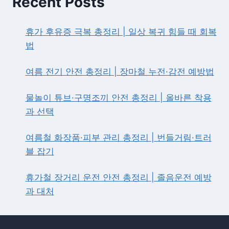
Recent Posts
정
리
|
휴가 후유증 극복 총정리 | 일상 복귀 힘들 때 회복
멕
법
시
코
여름 전기 안전 총정리 | 장마철 누전·감전 예방법
전
이
후
물놀이 튜브·구명조끼 안전 총정리 | 올바른 착용
경
과 선택
우
의
수
여름철 화장품·피부 관리 총정리 | 번들거림·트러
와
블 잡기
응
원
휴가철 장거리 운전 안전 총정리 | 졸음운전 예방
일
정
과 대처