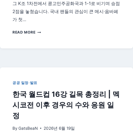
드
그 K조 1차전에서 콩고민주공화국과 1-1로 비기며 승점
의
2점을 놓쳤습니다. 국내 팬들의 관심이 큰 메시·음바페
두
가 첫…
뇌
(2026)
호
READ MORE
날
두
의
마
지
막
월
드
공공 일정·발표
컵
한국 월드컵 16강 길목 총정리 | 멕
|
콩
시코전 이후 경우의 수와 응원 일
고
전
정
침
묵
By
GatsBeaN
2026년 6월 19일
딛