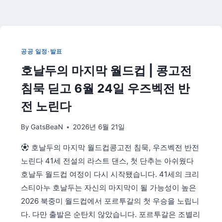
수
프
로
필
|
공공 일정·발표
체
호날두의 마지막 월드컵 | 콩고전
코
전
침묵 딛고 6월 24일 우즈벡전 반
역
전
전 노린다
골
주
By
GatsBeaN
2026년 6월 21일
역,
한
호날두의 마지막 월드컵콩고전 침묵, 우즈벡전 반전
국
노린다 41세 전설의 라스트 댄스, 첫 단추는 아쉬웠다
월
드
호날두 월드컵 여정이 다시 시작됐습니다. 41세의 크리
컵
스티아누 호날두는 자신의 마지막이 될 가능성이 높은
미
2026 북중미 월드컵에서 포르투갈의 첫 우승을 노립니
드
다. 다만 출발은 순탄치 않았습니다. 포르투갈은 조별리
필