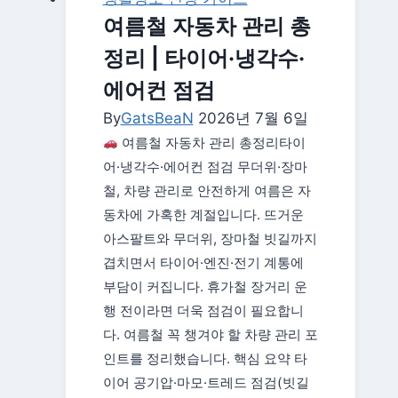
범
여름철 자동차 관리 총
총
정리 | 타이어·냉각수·
정
리
에어컨 점검
|
By
GatsBeaN
2026년 7월 6일
집
여름철 자동차 관리 총정리타이
비
어·냉각수·에어컨 점검 무더위·장마
울
철, 차량 관리로 안전하게 여름은 자
때
동차에 가혹한 계절입니다. 뜨거운
안
아스팔트와 무더위, 장마철 빗길까지
전
겹치면서 타이어·엔진·전기 계통에
체
부담이 커집니다. 휴가철 장거리 운
크
행 전이라면 더욱 점검이 필요합니
리
다. 여름철 꼭 챙겨야 할 차량 관리 포
스
인트를 정리했습니다. 핵심 요약 타
트
이어 공기압·마모·트레드 점검(빗길