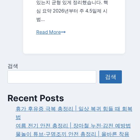
있는지 균형 있게 정리했습니다. 핵
관
심 요약 2026년부터 주 4.5일제 시
리
범…
하
는
주
Read More
법
4.5
(2026)
일
제
시
검색
범
검색
도
입
Recent Posts
총
정
휴가 후유증 극복 총정리 | 일상 복귀 힘들 때 회복
리
법
|
여름 전기 안전 총정리 | 장마철 누전·감전 예방법
무
물놀이 튜브·구명조끼 안전 총정리 | 올바른 착용