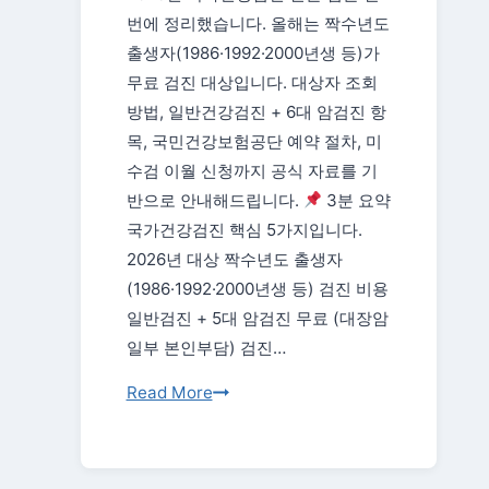
이
번에 정리했습니다. 올해는 짝수년도
어
출생자(1986·1992·2000년생 등)가
·
무료 검진 대상입니다. 대상자 조회
냉
방법, 일반건강검진 + 6대 암검진 항
각
목, 국민건강보험공단 예약 절차, 미
수
수검 이월 신청까지 공식 자료를 기
·
반으로 안내해드립니다.
3분 요약
에
국가건강검진 핵심 5가지입니다.
어
2026년 대상 짝수년도 출생자
컨
(1986·1992·2000년생 등) 검진 비용
점
일반검진 + 5대 암검진 무료 (대장암
검
일부 본인부담) 검진…
2026
Read More
년
국
가