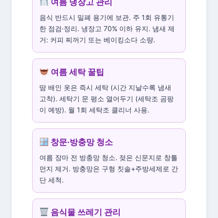
여름 냉장고 관리
음식 반드시 밀폐 용기에 보관. 주 1회 유통기
한 점검·정리. 냉장고 70% 이하 유지. 냄새 제
거: 커피 찌꺼기 또는 베이킹소다 소량.
여름 세탁 꿀팁
땀 배인 옷은 즉시 세탁 (시간 지날수록 냄새
고착). 세탁기 문 평소 열어두기 (세탁조 곰팡
이 예방). 월 1회 세탁조 클리너 사용.
창문·방충망 청소
여름 장마 전 방충망 청소. 젖은 신문지로 창틀
먼지 제거. 방충망은 구형 칫솔+주방세제로 간
단 세척.
음식물 쓰레기 관리