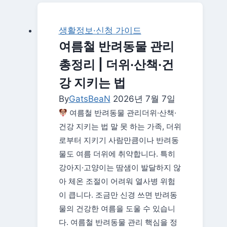
건
강
생활정보·신청 가이드
검
여름철 반려동물 관리
진
총정리 | 더위·산책·건
받
는
강 지키는 법
법
By
GatsBeaN
2026년 7월 7일
—
여름철 반려동물 관리더위·산책·
대
건강 지키는 법 말 못 하는 가족, 더위
상
로부터 지키기 사람만큼이나 반려동
자
물도 여름 더위에 취약합니다. 특히
조
강아지·고양이는 땀샘이 발달하지 않
회
아 체온 조절이 어려워 열사병 위험
·
이 큽니다. 조금만 신경 쓰면 반려동
예
물의 건강한 여름을 도울 수 있습니
약
다. 여름철 반려동물 관리 핵심을 정