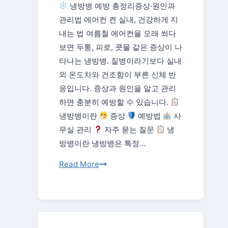
냉방병 예방 총정리증상·원인과
더
관리법 에어컨 켠 실내, 건강하게 지
위
내는 법 여름철 에어컨을 오래 쐬다
·
보면 두통, 피로, 콧물 같은 증상이 나
산
타나는 냉방병. 질병이라기보다 실내
책
외 온도차와 건조함이 부른 신체 반
·
응입니다. 증상과 원인을 알고 관리
건
하면 충분히 예방할 수 있습니다.
강
냉방병이란
증상
예방법
사
지
무실 관리
자주 묻는 질문
냉
키
방병이란 냉방병은 특정…
는
법
냉
Read More
방
병
예
방