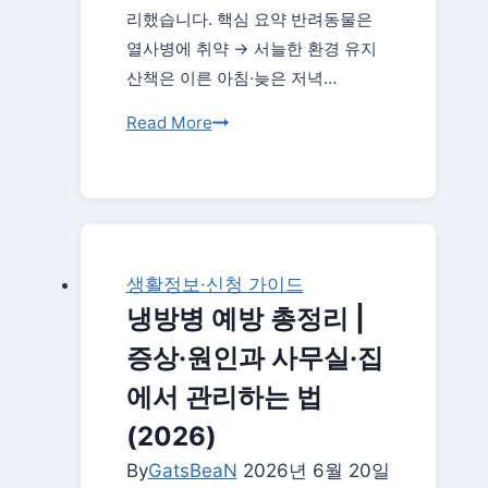
·
리했습니다. 핵심 요약 반려동물은
항
열사병에 취약 → 서늘한 환경 유지
목
산책은 이른 아침·늦은 저녁…
총
정
여
Read More
리
름
철
반
려
동
생활정보·신청 가이드
물
냉방병 예방 총정리 |
관
증상·원인과 사무실·집
리
총
에서 관리하는 법
정
(2026)
리
By
GatsBeaN
2026년 6월 20일
|