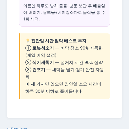
여름엔 하루도 방치 금물. 냉동 보관 후 배출일
에 버리기. 쌀뜨물+베이킹소다로 음식물 통 주
1회 세척.
집안일 시간 절약 베스트 투자
①
로봇청소기
— 바닥 청소 90% 자동화
(매일 예약 설정)
②
식기세척기
— 설거지 시간 90% 절약
③
건조기
— 세탁물 널기·걷기 완전 자동
화
이 세 가지만 있으면 집안일 소요 시간이
하루 30분 이하로 줄어듭니다.