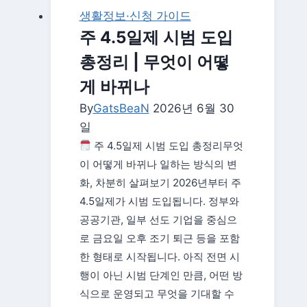
총
생활정보·신청 가이드
정
주 4.5일제 시범 도입
리
총정리 | 무엇이 어떻
|
증
게 바뀌나
상
By
GatsBeaN
2026년 6월 30
·
일
원
주 4.5일제 시범 도입 총정리무엇
인
이 어떻게 바뀌나 일하는 방식의 변
과
화, 차분히 살펴보기 2026년부터 주
사
4.5일제가 시범 도입됩니다. 정부와
무
공공기관, 일부 선도 기업을 중심으
실
로 금요일 오후 조기 퇴근 등을 포함
·
한 형태로 시작됩니다. 아직 전면 시
집
행이 아닌 시범 단계인 만큼, 어떤 방
에
식으로 운영되고 무엇을 기대할 수
서