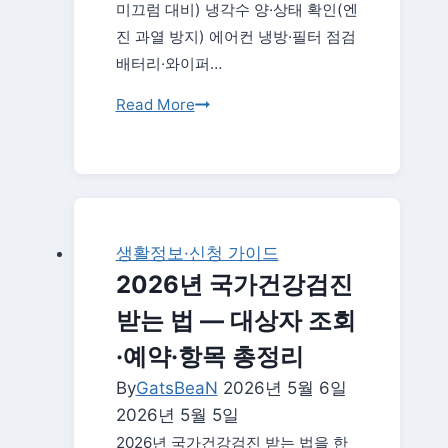
미끄럼 대비) 냉각수 양·상태 확인(엔
진 과열 방지) 에어컨 냉방·필터 점검
배터리·와이퍼…
여
Read More
름
철
자
동
차
생활정보·신청 가이드
관
2026년 국가건강검진
리
받는 법 — 대상자 조회
총
정
·예약·항목 총정리
리
By
GatsBeaN
2026년 5월 6일
|
2026년 5월 5일
타
2026년 국가건강검진 받는 법을 한