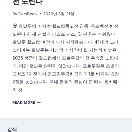
전 노린다
스
역
By
GatsBeaN
2026년 6월 21일
대
최
호날두의 마지막 월드컵콩고전 침묵, 우즈벡전 반전
다
노린다 41세 전설의 라스트 댄스, 첫 단추는 아쉬웠다
득
점
호날두 월드컵 여정이 다시 시작됐습니다. 41세의 크리
자
스티아누 호날두는 자신의 마지막이 될 가능성이 높은
등
2026 북중미 월드컵에서 포르투갈의 첫 우승을 노립니
극,
다. 다만 출발은 순탄치 않았습니다. 포르투갈은 조별리
다
음
그 K조 1차전에서 콩고민주공화국과 1-1로 비기며 승점
경
2점을 놓쳤습니다. 국내 팬들의 관심이 큰 메시·음바페
기
가 첫…
는?
호
READ MORE
날
두
의
마
검색
지