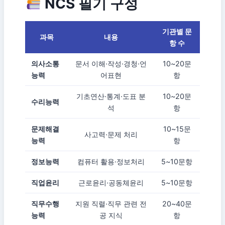
NCS 필기 구성
기관별 문
과목
내용
항 수
의사소통
문서 이해·작성·경청·언
10~20문
능력
어표현
항
기초연산·통계·도표 분
10~20문
수리능력
석
항
문제해결
10~15문
사고력·문제 처리
능력
항
정보능력
컴퓨터 활용·정보처리
5~10문항
직업윤리
근로윤리·공동체윤리
5~10문항
직무수행
지원 직렬·직무 관련 전
20~40문
능력
공 지식
항