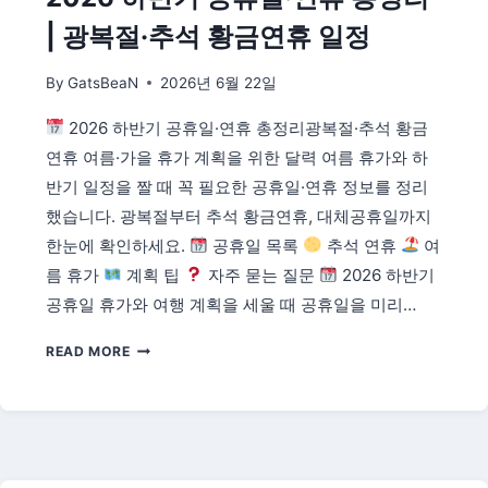
리
| 광복절·추석 황금연휴 일정
|
경
By
GatsBeaN
2026년 6월 22일
우
의
2026 하반기 공휴일·연휴 총정리광복절·추석 황금
수
·
연휴 여름·가을 휴가 계획을 위한 달력 여름 휴가와 하
역
반기 일정을 짤 때 꼭 필요한 공휴일·연휴 정보를 정리
대
했습니다. 광복절부터 추석 황금연휴, 대체공휴일까지
성
한눈에 확인하세요.
공휴일 목록
추석 연휴
여
적
까
름 휴가
계획 팁
자주 묻는 질문
2026 하반기
지
공휴일 휴가와 여행 계획을 세울 때 공휴일을 미리…
한
눈
2026
READ MORE
에
하
반
기
공
휴
일