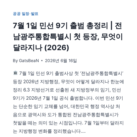
·
연
공공 일정·발표
휴
7월 1일 민선 9기 출범 총정리 | 전
총
정
남광주통합특별시 첫 등장, 무엇이
리
|
달라지나 (2026)
광
복
By
GatsBeaN
2026년 6월 16일
절
·
7월 1일 민선 9기 출범사상 첫 ‘전남광주통합특별시’
추
등장 2026년 지방행정, 무엇이 어떻게 달라지나 한눈에
석
황
정리 6.3 지방선거로 선출된 새 지방정부의 임기, 민선
금
9기가 2026년 7월 1일 공식 출범합니다. 이번 민선 9기
연
는 단순한 임기 교체를 넘어, 대한민국 행정 역사상 처
휴
음으로 광역시와 도가 통합된 전남광주통합특별시가
일
정
첫발을 떼는 의미 있는 시점입니다. 7월 1일부터 달라지
는 지방행정 변화를 정리했습니다….