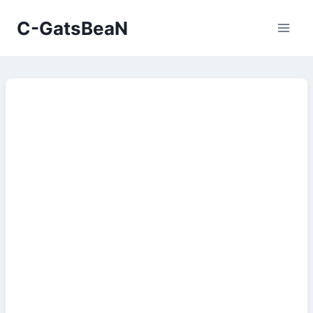
Skip
C-GatsBeaN
to
content