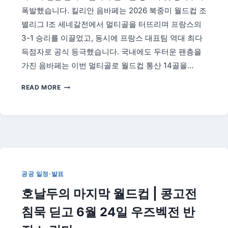
별
폭발했습니다. 킬리안 음바페는 2026 북중미 월드컵 조
시
별리그 I조 세네갈전에서 멀티골을 터뜨리며 프랑스의
첫
3-1 승리를 이끌었고, 동시에 프랑스 대표팀 역대 최다
등
장,
득점자로 공식 등극했습니다. 국내에도 두터운 팬층을
무
가진 음바페는 이번 멀티골로 월드컵 통산 14골을…
엇
이
음
READ MORE
달
바
라
페
지
월
나
드
(2026)
컵
최
다
골
공공 일정·발표
도
호날두의 마지막 월드컵 | 콩고전
전
|
침묵 딛고 6월 24일 우즈벡전 반
프
랑