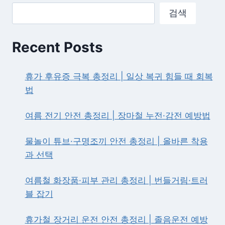
막
검색
월
드
컵
Recent Posts
|
콩
고
휴가 후유증 극복 총정리 | 일상 복귀 힘들 때 회복
전
법
침
묵
여름 전기 안전 총정리 | 장마철 누전·감전 예방법
딛
고
6
물놀이 튜브·구명조끼 안전 총정리 | 올바른 착용
월
과 선택
24
일
우
여름철 화장품·피부 관리 총정리 | 번들거림·트러
즈
블 잡기
벡
전
휴가철 장거리 운전 안전 총정리 | 졸음운전 예방
반