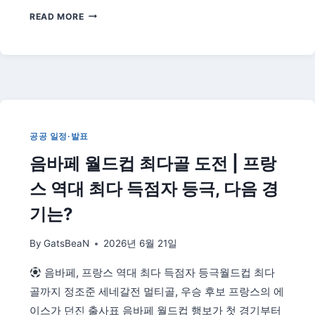
7
READ MORE
월
1
일
민
선
9
기
출
공공 일정·발표
범
음바페 월드컵 최다골 도전 | 프랑
총
정
스 역대 최다 득점자 등극, 다음 경
리
|
기는?
전
남
By
GatsBeaN
2026년 6월 21일
광
주
음바페, 프랑스 역대 최다 득점자 등극월드컵 최다
통
골까지 정조준 세네갈전 멀티골, 우승 후보 프랑스의 에
합
특
이스가 던진 출사표 음바페 월드컵 행보가 첫 경기부터