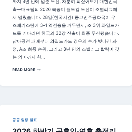
휴
까지 8년 만에 멈춘 도전, 차분히 되짚어보기 대한민국
일
축구대표팀의 2026 북중미 월드컵 도전이 조별리그에
—
서 멈췄습니다. 28일(한국시간) 콩고민주공화국이 우
연
즈베키스탄에 3-1 역전승을 거두면서, 조 3위 와일드카
등
회
드를 기다리던 한국의 32강 진출이 최종 무산됐습니다.
·
남아공전 패배부터 와일드카드 경우의 수가 빗나간 과
사
정, A조 최종 순위, 그리고 8년 만의 조별리그 탈락이 갖
찰
행
는 의미까지 한…
사
한
총
READ MORE
국
정
월
리
드
컵
32
강
탈
락
공공 일정·발표
총
2026 하반기 공휴일·연휴 총정리
정