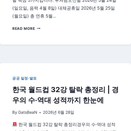
날 핵심 5가지입니다. 부처님오신날 2026년 5월 24일
(일요일, 음력 4월 8일) 대체공휴일 2026년 5월 25일
(월요일) 총 연휴 5월…
2026
READ MORE
년
부
처
님
오
신
날
5
공공 일정·발표
월
한국 월드컵 32강 탈락 총정리 | 경
24
일
우의 수·역대 성적까지 한눈에
·25
일
By
GatsBeaN
2026년 6월 28일
대
체
한국 월드컵 32강 탈락 총정리경우의 수·역대 성적
공